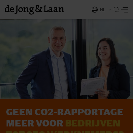
NL
EN
GEEN CO2-RAPPORTAGE
vices
MEER VOOR
BEDRIJVEN