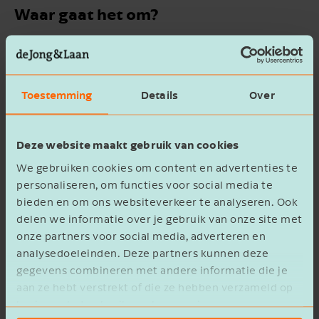
Waar gaat het om?
Bedrijven die onder de rapportageverplichting
vallen moeten veel gegevens verzamelen. Denk
hierbij aan het totaal aantal kilometers dat de
Toestemming
Details
Over
werknemers afleggen voor zakelijk en woon-
werkverkeer en het jaartotaal aan kilometers,
uitgesplitst naar soort vervoermiddel en
Deze website maakt gebruik van cookies
brandstoftype.
We gebruiken cookies om content en advertenties te
personaliseren, om functies voor social media te
Let op!
bieden en om ons websiteverkeer te analyseren. Ook
De gegevens over 2025 moeten uiterlijk
delen we informatie over je gebruik van onze site met
30 juni 2026 ingestuurd zijn.
onze partners voor social media, adverteren en
analysedoeleinden. Deze partners kunnen deze
gegevens combineren met andere informatie die je
Verhoging grens naar 250 of meer
aan ze hebt verstrekt of die ze hebben verzameld op
werknemers
basis van het gebruik van hun services.