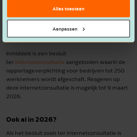
Op 15 april 2025 nam de Tweede Kamer een
Alles toestaan
motie aan om de WPM af te schaffen voor
bedrijven tot 250 werknemers. Op 20
Aanpassen
november 2025 werd het voornemen tot
afschaffing aangekondigd.
Inmiddels is een besluit
ter
internetconsultatie
aangeboden waarin de
rapportageverplichting voor bedrijven tot 250
werknemers wordt afgeschaft. Reageren op
deze internetconsultatie is mogelijk tot 9 maart
2026.
Ook al in 2026?
Als het besluit zoals ter internetconsultatie is