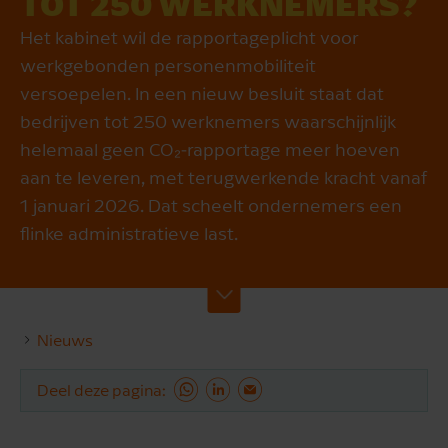
TOT 250 WERKNEMERS?
Het kabinet wil de rapportageplicht voor
werkgebonden personenmobiliteit
versoepelen. In een nieuw besluit staat dat
bedrijven tot 250 werknemers waarschijnlijk
helemaal geen CO₂‑rapportage meer hoeven
aan te leveren, met terugwerkende kracht vanaf
1 januari 2026. Dat scheelt ondernemers een
flinke administratieve last.
Nieuws
Deel deze pagina