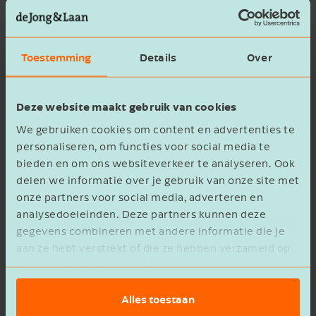
berekenen. Ook dit is volgens de rechter niet de
bedoeling. Van belang is slechts dat overtuigend
wordt aangetoond dat het aantal kilometers dat
Toestemming
Details
Over
privé is gereden niet meer dan 500 bedraagt.
Deze website maakt gebruik van cookies
Vrije bewijsleer
We gebruiken cookies om content en advertenties te
personaliseren, om functies voor social media te
Hoe je aantoont dat je daadwerkelijk niet meer
bieden en om ons websiteverkeer te analyseren. Ook
kilometers gereden hebt, is niet van belang. Een
delen we informatie over je gebruik van onze site met
rittenregistratie is namelijk niet vereist en bewijs
onze partners voor social media, adverteren en
kan dus ook op andere wijze worden geleverd.
analysedoeleinden. Deze partners kunnen deze
gegevens combineren met andere informatie die je
aan ze hebt verstrekt of die ze hebben verzameld op
Zware aanhanger
basis van het gebruik van hun services.
De rechtbank achtte ook van belang dat er
Alles toestaan
gereden is met een grote auto met zware