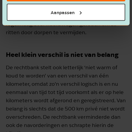
aanhanger om hiermee onder andere metaal te
Aanpassen
vervoeren. Om deze reden was er dan ook
regelmatig over hoofdwegen gereden om zo
ritten door dorpen te vermijden.
Heel klein verschil is niet van belang
De rechtbank stelt ook letterlijk ‘niet warm of
koud te worden’ van een verschil van één
kilometer, omdat zo’n verschil logisch is en nu
eenmaal van tijd tot tijd voorkomt als er op hele
kilometers wordt afgerond en geregistreerd. Van
belang is slechts dat de 500 km privé niet wordt
overschreden. De rechtbank verminderde dan
ook de navorderingen en schrapte hierin de