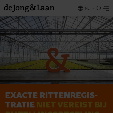
NL
EN
EX­AC­TE RIT­TEN­RE­GIS­
vices
TRA­TIE
NIET VER­EIST BIJ