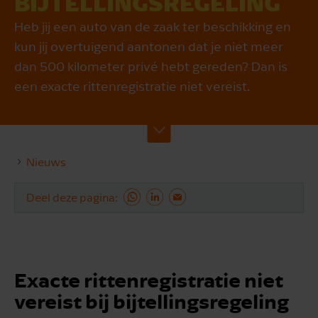
BIJ­TEL­LINGS­RE­GE­LING
Heb jij een auto van de zaak ter beschikking en
kun jij overtuigend aantonen dat je niet meer
dan 500 kilometer privé hebt gereden? Dan is
een exacte rittenregistratie niet vereist.
Nieuws
Deel deze pagina
Exacte rittenregistratie niet
vereist bij bijtellingsregeling