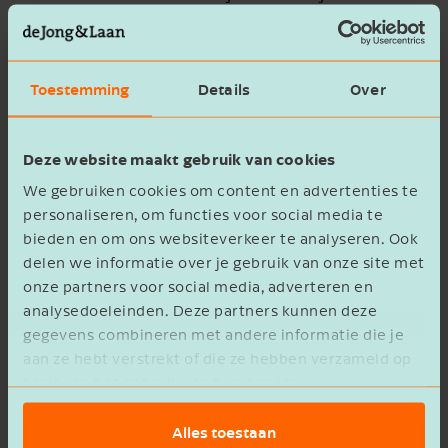
Dwaling?
Toestemming
Details
Over
Belanghebbenden probeerden de
navorderingen te voorkomen door de
Deze website maakt gebruik van cookies
geschonken aandelen voor niets aan hun
We gebruiken cookies om content en advertenties te
moeder terug te leveren met een beroep op
personaliseren, om functies voor social media te
dwaling. Ze stelden dat ze op het moment van
bieden en om ons websiteverkeer te analyseren. Ook
schenking niet wisten dat bij faillissement
delen we informatie over je gebruik van onze site met
binnen vijf jaar de BOR zou komen te vervallen.
onze partners voor social media, adverteren en
analysedoeleinden. Deze partners kunnen deze
Als ze dat hadden geweten, hadden ze de
gegevens combineren met andere informatie die je
aan ze hebt verstrekt of die ze hebben verzameld op
schenking nooit aanvaard. Ook hun adviseur had
basis van het gebruik van hun services.
dit niet geweten. Ze stelden daarom dat de
schenking uit 2014 vernietigd moest worden
Alles toestaan
vanwege dwaling.