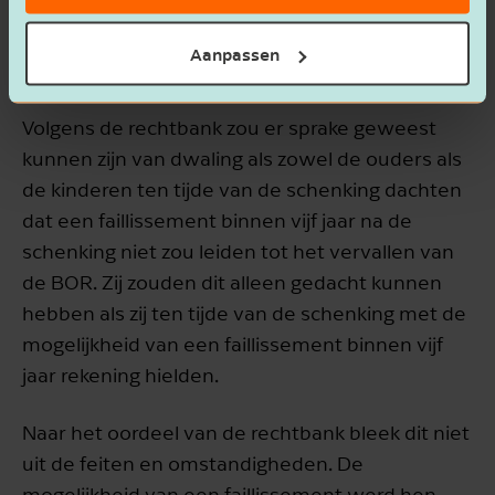
Aanpassen
Wanneer dwaling?
Volgens de rechtbank zou er sprake geweest
kunnen zijn van dwaling als zowel de ouders als
de kinderen ten tijde van de schenking dachten
dat een faillissement binnen vijf jaar na de
schenking niet zou leiden tot het vervallen van
de BOR. Zij zouden dit alleen gedacht kunnen
hebben als zij ten tijde van de schenking met de
mogelijkheid van een faillissement binnen vijf
jaar rekening hielden.
Naar het oordeel van de rechtbank bleek dit niet
uit de feiten en omstandigheden. De
mogelijkheid van een faillissement werd hen