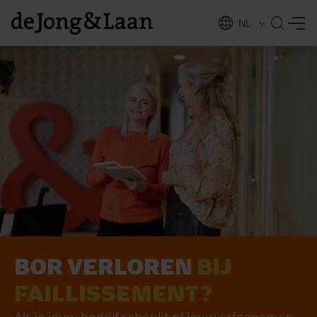
NL
EN
BOR VERLOREN
BIJ
vices
FAILLISSEMENT?
Als je jouw bedrijf schenkt of jouw erfgenamen