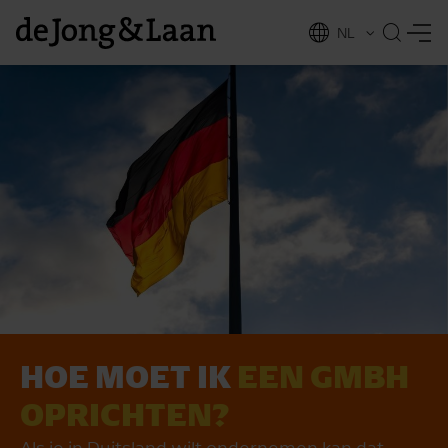
NL
EN
HOE MOET IK
EEN GMBH
vices
OPRICHTEN?
Als je in Duitsland wilt ondernemen kan dat