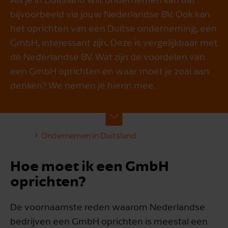
bijvoorbeeld via jouw Nederlandse BV. Ook kan
het oprichten van een Duitse onderneming, een
GmbH, interessant zijn. Deze is vergelijkbaar met
de Nederlandse BV. Wat zijn de voordelen van
een GmbH oprichten en waar moet je zoal aan
denken? We nemen je hierin mee.
Ondernemen in Duitsland
Hoe moet ik een GmbH
oprichten?
De voornaamste reden waarom Nederlandse
bedrijven een GmbH oprichten is meestal een