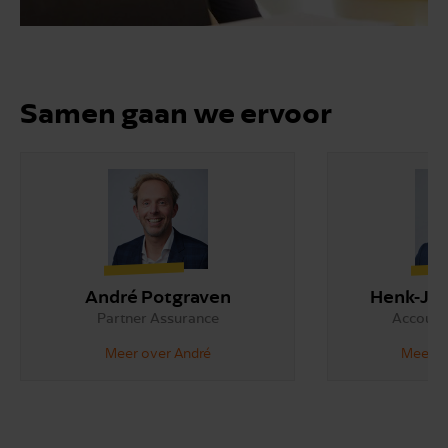
Samen gaan we ervoor
André Potgraven
Henk-Ja
Partner Assurance
Account
Meer over André
Meer o