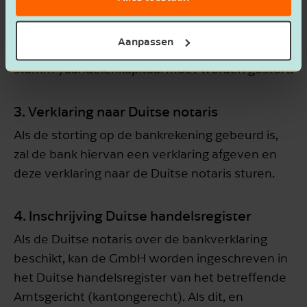
met een bank (bijvoorbeeld de Volksbank in
Gronau) een afspraak worden gemaakt voor het
Aanpassen
openen van een bankrekening waarop het
stamm-/aandelenkapitaal moet worden gestort.
3. Verklaring naar Duitse notaris
Als de storting op de bankrekening gebeurd is,
zal de bank hiervan een verklaring afgeven en
deze verklaring naar de Duitse notaris sturen.
4. Inschrijving Duitse handelsregister
Als de Duitse notaris over de bankverklaring
beschikt, kan de GmbH worden ingeschreven in
het Duitse handelsregister van het betreffende
Amtsgericht (kantongerecht). Als dit, en