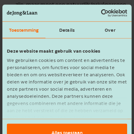
zijn, maar moet een natuurlijk/privépersoon
zijn. De notaris heeft een kopie van een
geldig legitimatiebewijs van deze
Geschäftsführer nodig.
Toestemming
Details
Over
Wie wordt de aandeelhouder van de GmbH?
Van de aandeelhouder (BV of natuurlijk
Deze website maakt gebruik van cookies
persoon) zal ook nog nadere informatie
We gebruiken cookies om content en advertenties te
moeten worden aangeleverd.
personaliseren, om functies voor social media te
Een opgaaf van de hoogte van het in
bieden en om ons websiteverkeer te analyseren. Ook
Duitsland te storten stamm-/
delen we informatie over je gebruik van onze site met
aandelenkapitaal. Het in Duitsland minimaal
onze partners voor social media, adverteren en
te storten aandelenkapitaal bedraagt €
analysedoeleinden. Deze partners kunnen deze
gegevens combineren met andere informatie die je
25.000.
aan ze hebt verstrekt of die ze hebben verzameld op
basis van het gebruik van hun services.
2. Openen bankrekening en storting
Als het Gesellschaftsvertrag is opgesteld, kan
Alles toestaan