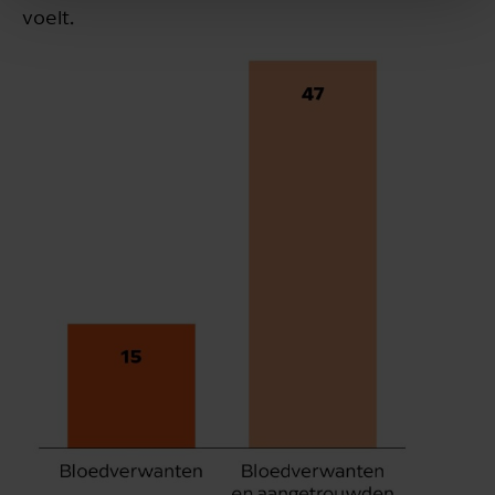
voelt.
Verstuur de whitepaper
Annuleren