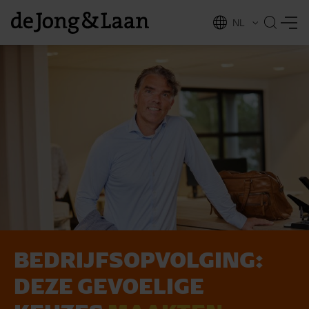
NL
EN
BEDRIJFS­OPVOLGING:
vices
DEZE GEVOELIGE