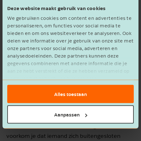
De meest voorkomende antwoorden zijn:
Deze website maakt gebruik van cookies
We gebruiken cookies om content en advertenties te
personaliseren, om functies voor social media te
Bloedverwanten
Bedrijfsnaam
bieden en om ons websiteverkeer te analyseren. Ook
Bloedverwanten en aangetrouwden
delen we informatie over je gebruik van onze site met
onze partners voor social media, adverteren en
Van bijna driekwart van de aanwezigen mogen
analysedoeleinden. Deze partners kunnen deze
aangetrouwden werken in het bedrijf. Als er
gegevens combineren met andere informatie die je
E-mailadres
aan ze hebt verstrekt of die ze hebben verzameld op
voor hem of haar een passende functie is, die
basis van het gebruik van hun services.
waarde toevoegt aan het bedrijf, moet het mijns
inziens ook gewoon kunnen.
Alles toestaan
Ik ontvang graag de maandelijkse
nieuwsbrief met gratis tips,
adviezen en inspiratie.
Aanpassen
Belangrijk is wel dat voor alle aangetrouwden
Ja
dezelfde selectiecriteria worden gehanteerd. Zo
voorkom je dat iemand zich buitengesloten