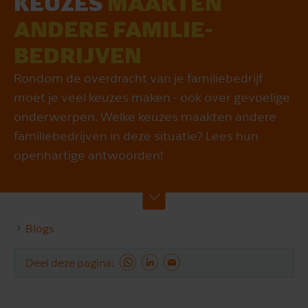
KEUZES
MAAKTEN
ANDERE FAMILIE­
BEDRIJVEN
Rondom de overdracht van je familiebedrijf
moet je veel keuzes maken - ook over gevoelige
onderwerpen. Welke keuzes maakten andere
familiebedrijven in deze situatie? Lees hun
openhartige antwoorden!
Blogs
Deel deze pagina