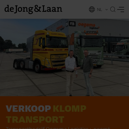
NL
EN
VERKOOP
KLOMP
vices
TRANSPORT
Transportbedrijf Oegema Logistics+ neemt