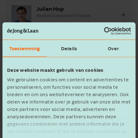
Julian Hop
Analyst Corporate Finance
Toestemming
Details
Over
Deze website maakt gebruik van cookies
Goede match
We gebruiken cookies om content en advertenties te
personaliseren, om functies voor social media te
Voor Klomp Transport was het, bij de zoektocht
bieden en om ons websiteverkeer te analyseren. Ook
naar een geschikte overnamekandidaat, van
delen we informatie over je gebruik van onze site met
belang dat haar klanten op dezelfde,
onze partners voor social media, adverteren en
kwalitatieve wijze worden bediend. Daarnaast is
analysedoeleinden. Deze partners kunnen deze
verduurzaming voor de onderneming een
gegevens combineren met andere informatie die je
aan ze hebt verstrekt of die ze hebben verzameld op
belangrijke reden geweest om op zoek te gaan