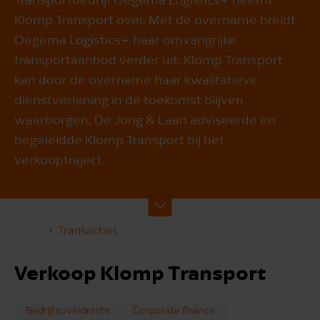
Klomp Transport over. Met de overname breidt
Oegema Logistics+ haar omvangrijke
transportaanbod verder uit. Klomp Transport
kan door de overname haar kwalitatieve
dienstverlening in de toekomst blijven
waarborgen. De Jong & Laan adviseerde en
begeleidde Klomp Transport bij het
verkooptraject.
Transacties
Verkoop Klomp Transport
Bedrijfsoverdracht
Corporate finance