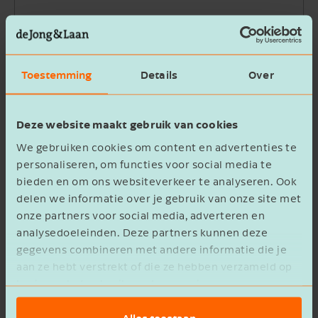
Bedrijfsnaam
Toestemming
Details
Over
Beschrijving
Deze website maakt gebruik van cookies
We gebruiken cookies om content en advertenties te
personaliseren, om functies voor social media te
bieden en om ons websiteverkeer te analyseren. Ook
delen we informatie over je gebruik van onze site met
Ik ga akkoord met het
privacy statement
onze partners voor social media, adverteren en
analysedoeleinden. Deze partners kunnen deze
Verzenden
gegevens combineren met andere informatie die je
aan ze hebt verstrekt of die ze hebben verzameld op
basis van het gebruik van hun services.
Alles toestaan