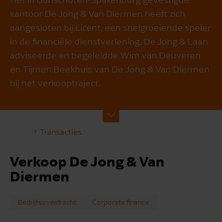
kantoor De Jong & Van Diermen heeft zich
aangesloten bij Licent, een snelgroeiende speler
in de financiële dienstverlening. De Jong & Laan
adviseerde en begeleidde Wim van Deuveren
en Tijmen Beekhuis van De Jong & Van Diermen
bij het verkooptraject.
Transacties
Verkoop De Jong & Van
Diermen
Bedrijfsoverdracht
Corporate finance