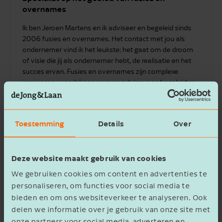
overnames
Ik ben Jeroen Martens en ik adviseer en begeleid sinds
2006 fusies en overnames. Het contact met jou als
ondernemer vind ik het leukste: het gaat om de droom
of visie die jij als ondernemer hebt, de realisatie en het
succes ervan. Fusies en overnames zijn complexe
processen, waarbij een ervaren adviseur en begeleider
veel toegevoegde waarde kan bieden. Met mijn kennis
en ervaring help ik je verder om van jouw droom een
succes te maken.
Toestemming
Details
Over
Neem contact op
Deze website maakt gebruik van cookies
We gebruiken cookies om content en advertenties te
personaliseren, om functies voor social media te
bieden en om ons websiteverkeer te analyseren. Ook
delen we informatie over je gebruik van onze site met
onze partners voor social media, adverteren en