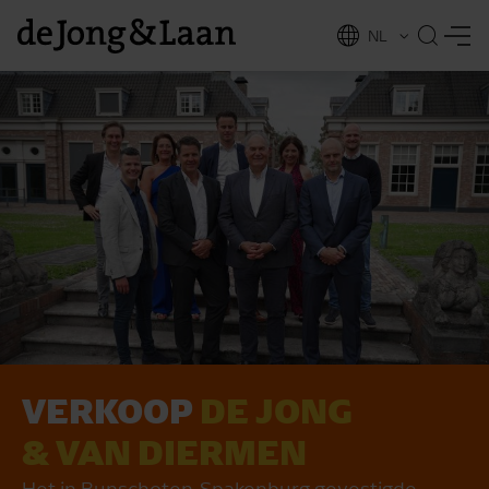
NL
EN
VERKOOP
DE JONG
vices
& VAN DIERMEN
Het in Bunschoten-Spakenburg gevestigde