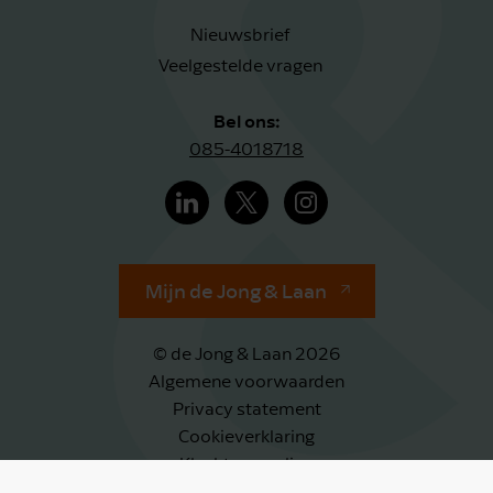
Nieuwsbrief
Veelgestelde vragen
Bel ons:
085-4018718
Mijn de Jong & Laan
© de Jong & Laan 2026
Algemene voorwaarden
Privacy statement
Cookieverklaring
Klachtenregeling
Klokkenluidersregeling