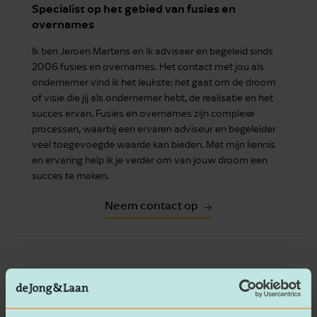
Specialist op het gebied van fusies en
overnames
Ik ben Jeroen Martens en ik adviseer en begeleid sinds
2006 fusies en overnames. Het contact met jou als
ondernemer vind ik het leukste: het gaat om de droom
of visie die jij als ondernemer hebt, de realisatie en het
succes ervan. Fusies en overnames zijn complexe
processen, waarbij een ervaren adviseur en begeleider
veel toegevoegde waarde kan bieden. Met mijn kennis
en ervaring help ik je verder om van jouw droom een
succes te maken.
Neem contact op