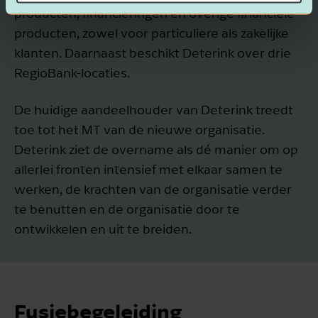
producten, financieringen en overige financiële
producten, zowel voor particuliere als zakelijke
klanten. Daarnaast beschikt Deterink over drie
RegioBank-locaties.
De huidige aandeelhouder van Deterink treedt
toe tot het MT van de nieuwe organisatie.
Deterink ziet de overname als dé manier om op
allerlei fronten intensief met elkaar samen te
werken, de krachten van de organisatie verder
te benutten en de organisatie door te
ontwikkelen en uit te breiden.
Fusiebegeleiding