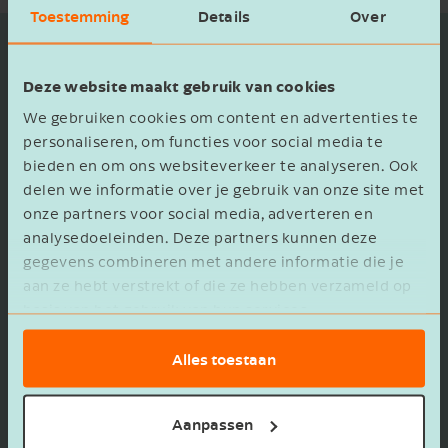
Toestemming
Details
Over
Deterink Financieel Advies
Deze website maakt gebruik van cookies
We gebruiken cookies om content en advertenties te
Onderdeel van de samenwerking is het
personaliseren, om functies voor social media te
Deterink Financieel Advies
assurantiekantoor
,
bieden en om ons websiteverkeer te analyseren. Ook
opererend vanuit haar vestigingen in
delen we informatie over je gebruik van onze site met
onze partners voor social media, adverteren en
Tubbergen, Denekamp en Geesteren. Deterink
analysedoeleinden. Deze partners kunnen deze
is sinds 2008 aangesloten bij Licent en fungeert
gegevens combineren met andere informatie die je
als intermediair tussen haar relaties en
aan ze hebt verstrekt of die ze hebben verzameld op
aanbieders van financiële en
basis van het gebruik van hun services.
verzekeringsproducten.
Alles toestaan
Al meer dan dertig jaar is Deterink
gespecialiseerd in de advisering en bemiddeling
Aanpassen
bij hypotheken, verzekeringen, bancaire