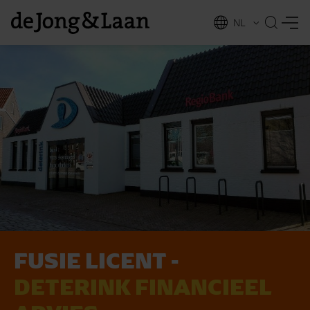
NL
EN
FUSIE LICENT -
vices
DETERINK FINANCIEEL