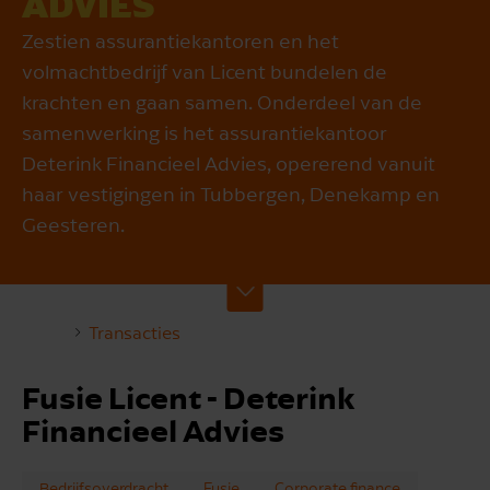
ADVIES
Zestien assurantiekantoren en het
volmachtbedrijf van Licent bundelen de
krachten en gaan samen. Onderdeel van de
samenwerking is het assurantiekantoor
Deterink Financieel Advies, opererend vanuit
haar vestigingen in Tubbergen, Denekamp en
Geesteren.
Transacties
Fusie Licent - Deterink
Financieel Advies
Bedrijfsoverdracht
Fusie
Corporate finance