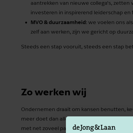
aantrekken van nieuwe collega’s, zetten
investeren in inspirerend leiderschap en
MVO & duurzaamheid
: we voelen ons al
zelf aan werken, zijn we gericht op duur
Steeds een stap vooruit, steeds een stap be
Zo werken wij
Ondernemen draait om kansen benutten, keuz
meer doet dan alleen cijfers opleveren. Iema
met net zoveel passie voor jouw onderneming 