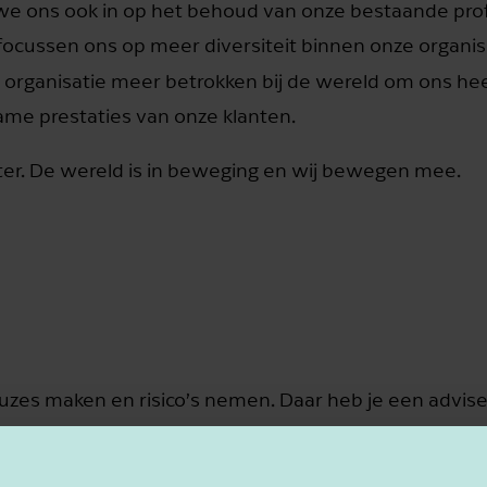
 we ons ook in op het behoud van onze bestaande pro
 focussen ons op meer diversiteit binnen onze organis
s organisatie meer betrokken bij de wereld om ons he
zame prestaties van onze klanten.
ter. De wereld is in beweging en wij bewegen mee.
es maken en risico’s nemen. Daar heb je een advise
nd die naar je luistert, met je meedenkt en vooruitkij
als jij. Precies dat is kenmerkend voor de adviseurs