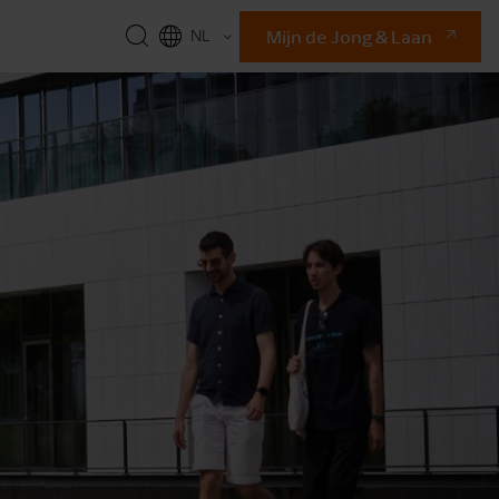
Mijn de Jong & Laan
NL
EN