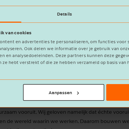
Details
ng; wij zijn jouw betrokken sparringpartner, waardoor ji
verbinding
vertrouwen
vooruitstrevendh
aarden
,
en
ik van cookies
le, persoonlijke betrokkenheid: dat maakt ons uniek.
ntent en advertenties te personaliseren, om functies voor 
nalyseren. Ook delen we informatie over je gebruik van onz
erlandse mkb+ die staat voor kwaliteit, innovatie & 
eren en analysedoeleinden. Deze partners kunnen deze geg
n ze hebt verstrekt of die ze hebben verzameld op basis van 
nemingen. Ons unieke karakter komt voort uit een i
 is samengevat in onze purpose.
Aanpassen
nding
urzaam vooruit. Wij geloven namelijk dat échte vooru
en, en de wereld waarin we werken. Daarom bouwen we