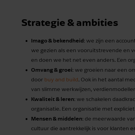
Strategie & ambities
Imago & bekendheid
: we zijn een accoun
we gezien als een vooruitstrevende en ve
en doen we het net even anders. Een organ
Omvang & groei
: we groeien naar een o
door
buy and build
. Ook in het aantal me
van slimme werkwijzen, verdienmodellen
Kwaliteit & leren
: we schakelen daadkrach
organisatie. Een organisatie met explicie
Mensen & middelen
: de meerwaarde va
cultuur die aantrekkelijk is voor klanten