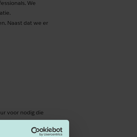
fessionals. We
atie.
en. Naast dat we er
ur voor nodig die
kt. Kortom, iemand
 van de Jong &