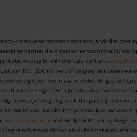
tancy- en adviesorganisatie met een landelijke dekki
elzijdige partner die organisaties vooruithelpt. We l
isatie waar je bij wil horen, als klant en
als werkne
mzet van 175 - 200 miljoen. Onze groei realiseren we
dewerkers groeien we, maar in verhouding is dit bepe
 en IT toepassingen. We zijn data driven met een hu
tig en we zijn leergierig, zoals dat past bij een voor
te aandacht voor kwaliteit en persoonlijke ontwikkelin
n
onze medewerkers
is duidelijk zichtbaar. Zij dragen 
 en jong talent, zowel binnen als buiten het accountanc