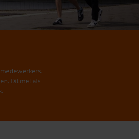
ze medewerkers.
en. Dit met als
s.