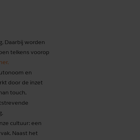
ng. Daarbij worden
open telkens voorop
mer.
 autonoom en
rkt door de inzet
man touch.
uitstrevende
g.
onze cultuur: een
yvak. Naast het