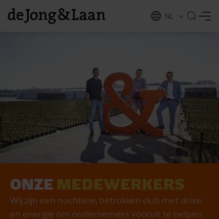
NL
EN
ONZE
MEDEWERKERS
vices
Wij zijn een nuchtere, betrokken club met drive
en energie om ondernemers vooruit te helpen