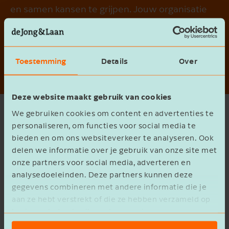
en samen kansen te grijpen. Jouw organisatie
klaar voor de toekomst. Dat is waar we voor
gaan. Samen!
Kom bij ons werken
Toestemming
Details
Over
Deze website maakt gebruik van cookies
We gebruiken cookies om content en advertenties te
Over ons
personaliseren, om functies voor social media te
bieden en om ons websiteverkeer te analyseren. Ook
Open filter
delen we informatie over je gebruik van onze site met
onze partners voor social media, adverteren en
794 medewerkers gevonden
analysedoeleinden. Deze partners kunnen deze
gegevens combineren met andere informatie die je
aan ze hebt verstrekt of die ze hebben verzameld op
basis van het gebruik van hun services.
1
2
3
4
5