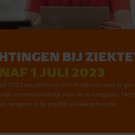
TING­EN BIJ ZIEK­TE
N­AF 1 JU­LI 2023
li 2023 verplicht om schriftelijk hun visie te ge
lijk verantwoordelijk voor de re-integratie. Het 
van hetgeen in de praktijk al vaak gebeurde.