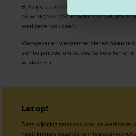
Bij twijfels aan het advies van de bedrijfsa
de werkgever gecontracteerde bedrijfsarts o
werkgever ook doen.
Werkgever en werknemer dienen zaken te besp
een hulpmiddel om dit doel te bereiken en 
werknemer.
Let op!
Deze wijziging geldt ook voor de werkgever d
heeft immers dezelfde re-integratieverplicht