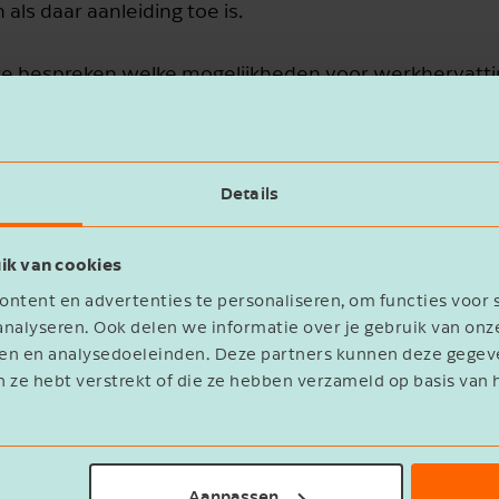
als daar aanleiding toe is.
 bespreken welke mogelijkheden voor werkhervatting 
en in het plan van aanpak. Aangezien deze visie enig
 werknemer desgewenst ondersteuning inroepen van
 jobcoach.
Details
ik van cookies
ntent en advertenties te personaliseren, om functies voor 
-integratie te bevorderen waardoor de betrokkenheid 
nalyseren. Ook delen we informatie over je gebruik van onz
eren en analysedoeleinden. Deze partners kunnen deze geg
e succesvol is.
n ze hebt verstrekt of die ze hebben verzameld op basis van 
eeld afspraken maken over ander passend werk als 
n re-integratieactiviteiten moet gemotiveerd worden 
Aanpassen