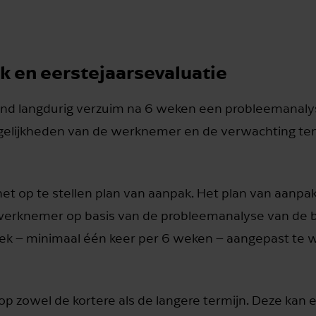
ak en eerstejaarsevaluatie
igend langdurig verzuim na 6 weken een probleemanalys
gelijkheden van de werknemer en de verwachting ten
t op te stellen plan van aanpak. Het plan van aanpak
rknemer op basis van de probleemanalyse van de be
diek – minimaal één keer per 6 weken – aangepast te 
icht op zowel de kortere als de langere termijn. Deze kan