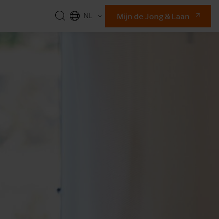
Mijn de Jong & Laan
NL
EN