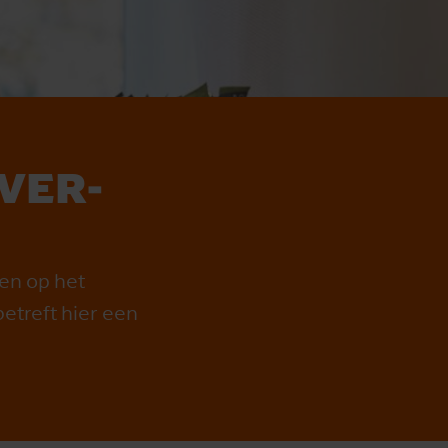
­VER­
ven op het
betreft hier een