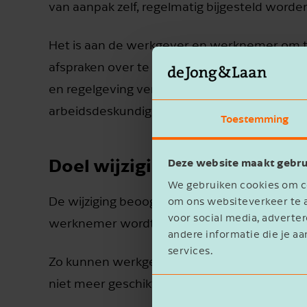
van aanpak zelf, regelmatig bijgesteld worden 
Het is aan de werkgever en werknemer om te
afspraken over te maken en deze vast te legg
en regelgeving vergt, kunnen werkgever en
arbeidsdeskundige, een casemanager of een
Toestemming
Doel wijziging
Deze website maakt gebru
We gebruiken cookies om co
De wijziging beoogt het gesprek over de re
om ons websiteverkeer te a
voor social media, advert
werknemer wordt vergroot en de re-integrati
andere informatie die je aa
services.
Zo kunnen werkgever en werknemer bijvoorb
niet meer geschikt is. Ook het ontbreken va