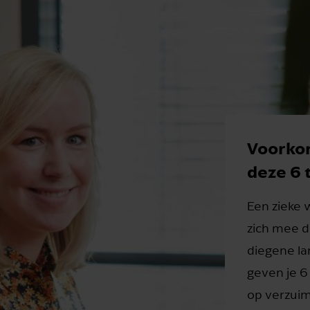
Voorko
deze 6 t
Een zieke
zich mee d
diegene la
geven je 6
op verzuim