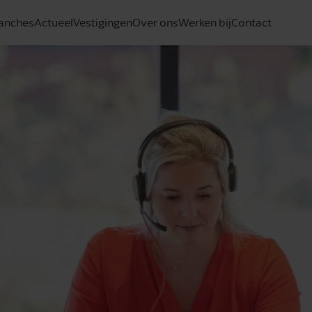
anches
Actueel
Vestigingen
Over ons
Werken bij
Contact