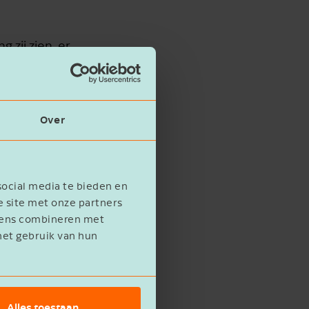
zij zien, er
e kennis van wet-
 bijvoorbeeld een
Over
social media te bieden en
van werkgever en
e site met onze partners
evens combineren met
het gebruik van hun
het eigen werk
vastgelegd.
Alles toestaan