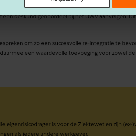
rts kan de werknemer een second opinion aanvragen bi
f een deskundigenoordeel bij het UWV aanvragen. Dit
reken om zo een succesvolle re-integratie te bevord
is daarmee een waardevolle toevoeging voor zowel de
ie eigenrisicodrager is voor de Ziektewet en zijn (ex
ingen als iedere andere werkgever.