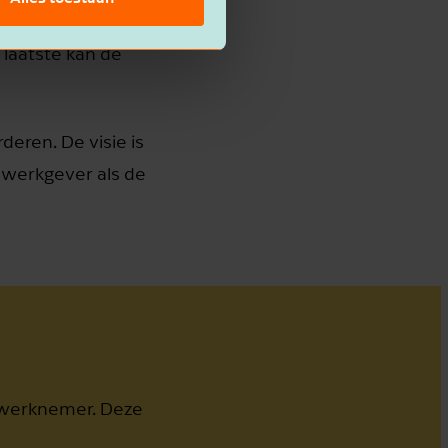
j een andere door
 laatste kan de
eren. De visie is
 werkgever als de
-)werknemer. Deze