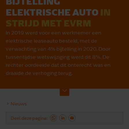
BIJTELLING
ELEKTRISCHE AUTO
IN
STRIJD MET EVRM
In 2019 werd voor een werknemer een
elektrische leaseauto besteld, met de
verwachting van 4% bijtelling in 2020. Door
tussentijdse wetswijziging werd dit 8%. De
rechter oordeelde dat dit onterecht was en
draaide de verhoging terug.
Nieuws
Deel deze pagina