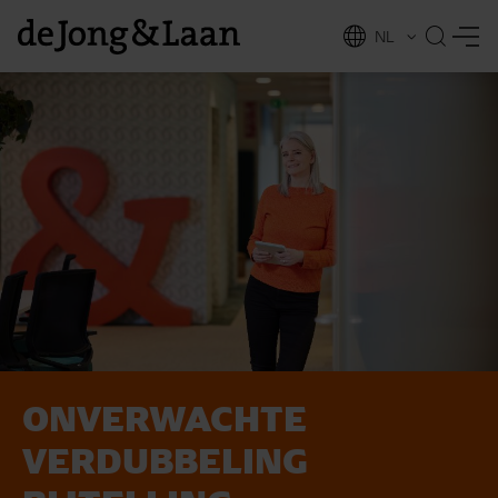
NL
EN
ONVERWACHTE
vices
VERDUBBELING