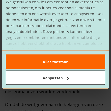
We gebruiken cookies om content en advertenties te
personaliseren, om functies voor social media te
bieden en om ons websiteverkeer te analyseren. Ook
Verplichtingen al aangegaan
delen we informatie over je gebruik van onze site met
onze partners voor social media, adverteren en
Specifiek gaat het hier dus om die gevallen
analysedoeleinden. Deze partners kunnen deze
waarin al verplichtingen waren aangegaan die
gegevens combineren met andere informatie die je
niet zomaar teruggedraaid konden worden, en
aan ze hebt verstrekt of die ze hebben verzameld op
basis van het gebruik van hun services.
die vóór 28 juni 2019 waren gedaan. Op grond
van de wetsgeschiedenis komt de rechtbank tot
Alles toestaan
de conclusie dat hiervan in het betreffende
geval sprake was. Op het moment van het
bestellen van de auto leefde namelijk de
Aanpassen
gerechtvaardigde verwachting dat de bijtelling
niet zomaar zou worden verdubbeld.
Omdat de wetgever aan de belangen van deze