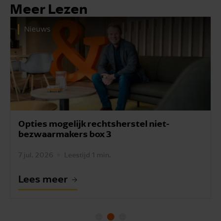
Meer Lezen
Nieuws
elijk rechtsherstel niet-
Hypotheekrente
kers box 3
aangiften.
Leestijd 1 min.
7 jul. 2026
Leesti
r
Lees meer