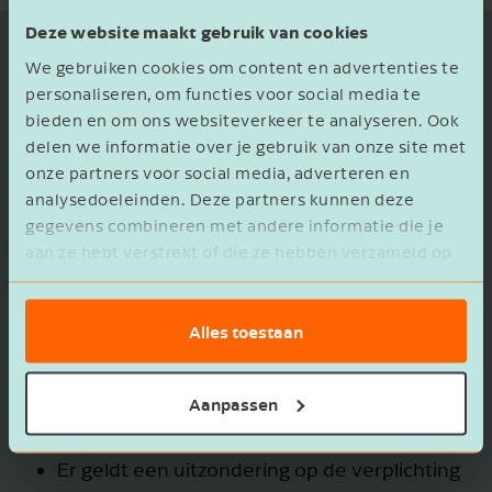
Deze website maakt gebruik van cookies
RI&E toetsen
We gebruiken cookies om content en advertenties te
personaliseren, om functies voor social media te
Als werkgever ben je dus RI&E-plichtig. Betekent
bieden en om ons websiteverkeer te analyseren. Ook
dit ook dat je een RI&E moet laten toetsen door
delen we informatie over je gebruik van onze site met
een gecertificeerde arbodienst en/of
onze partners voor social media, adverteren en
analysedoeleinden. Deze partners kunnen deze
deskundige?
gegevens combineren met andere informatie die je
25 of minder medewerkers
Bedrijven met
aan ze hebt verstrekt of die ze hebben verzameld op
basis van het gebruik van hun services.
in dienst
kunnen voor het opstellen van de
RI&E gebruik maken van een door het
Alles toestaan
Steunpunt-RI&E erkend RI&E-instrument.
Een dergelijk instrument is al getoetst, zodat
Aanpassen
de individuele werkgever deze niet zelf
hoeft te laten toetsen.
Er geldt een uitzondering op de verplichting