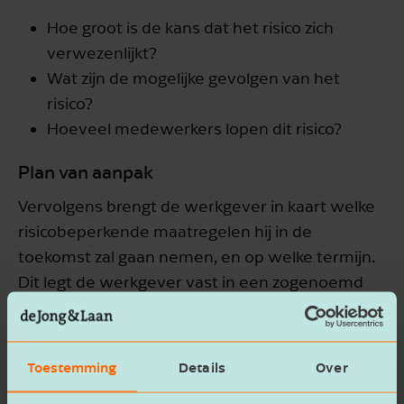
Hoe groot is de kans dat het risico zich
verwezenlijkt?
Wat zijn de mogelijke gevolgen van het
risico?
Hoeveel medewerkers lopen dit risico?
Plan van aanpak
Vervolgens brengt de werkgever in kaart welke
risicobeperkende maatregelen hij in de
toekomst zal gaan nemen, en op welke termijn.
Dit legt de werkgever vast in een zogenoemd
plan van aanpak.
Toestemming
Details
Over