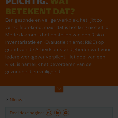
PLICHTIG.
WAT
BETEKENT DAT?
Een gezonde en veilige werkplek, het lijkt zo
vanzelfsprekend, maar dat is het lang niet altijd.
Mede daarom is het opstellen van een Risico-
Inventarisatie en -Evaluatie (hierna: RI&E) op
grond van de Arbeidsomstandighedenwet voor
iedere werkgever verplicht. Het doel van een
RI&E is namelijk het bevorderen van de
gezondheid en veiligheid.
Nieuws
Deel deze pagina