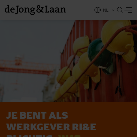
NL
EN
JE BENT ALS
vices
WERKGEVER RI&E