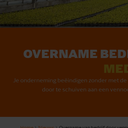
OVERNAME BED
ME
Je onderneming beëindigen zonder met de fi
door te schuiven aan een venno
Home
Nieuws
Overname van bedrijf door ven