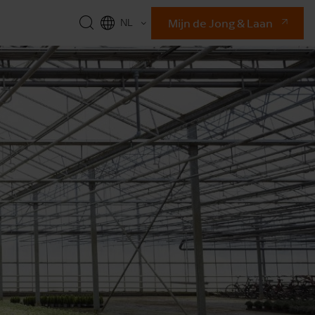
Mijn de Jong & Laan
NL
EN