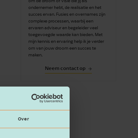
om de droom of visie die jij als
ondernemer hebt, de realisatie en het
succes ervan. Fusies en overnames zijn
complexe processen, waarbij een
ervaren adviseur en begeleider veel
toegevoegde waarde kan bieden. Met
mijn kennis en ervaring help ik je verder
om van jouw droom een succes te
maken.
Neem contact op
Over