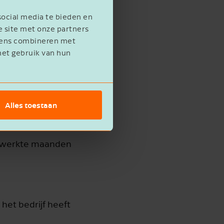
n van de
social media te bieden en
of werknemer zijn
e site met onze partners
evens combineren met
het gebruik van hun
Alles toestaan
ld is namelijk dat
nd aan de
gewerkte maanden
het bedrijf heeft