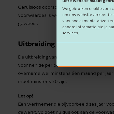
Deze website maakt gebru
Geruisloos doorschuiven kan onder meer na
We gebruiken cookies om co
voorwaardes is wel dat ze minstens 36 ma
om ons websiteverkeer te a
voor social media, advert
geweest.
andere informatie die je aa
services.
Uitbreiding regeling
De uitbreiding van de regeling is met name 
voor hen de periode van 36 maanden onderb
overname wel minstens één maand per jaar i
moet minstens 36 zijn.
Let op!
Een werknemer die bijvoorbeeld zes jaar voo
gewerkt, voldoet nu dus ook aan de voorwaa