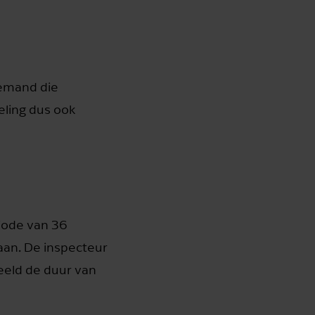
Iemand die
eling dus ook
riode van 36
aan. De inspecteur
eeld de duur van