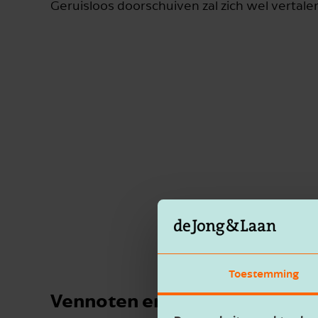
Geruisloos doorschuiven zal zich wel vertale
Toestemming
Vennoten en werknemers