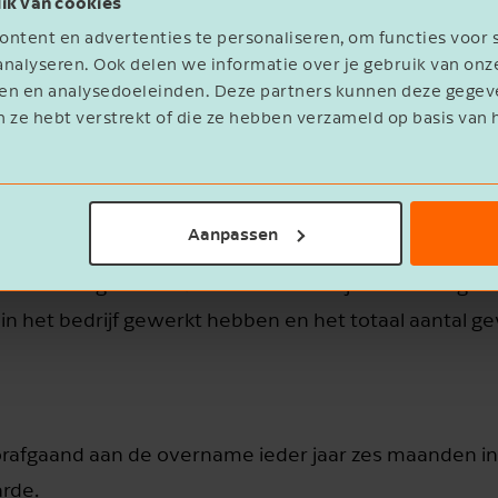
ik van cookies
ar medevennoten en werknemers van het bedrijf. Eé
ntent en advertenties te personaliseren, om functies voor 
anden voor de overname onafgebroken medevennoot 
nalyseren. Ook delen we informatie over je gebruik van onz
eren en analysedoeleinden. Deze partners kunnen deze geg
n ze hebt verstrekt of die ze hebben verzameld op basis van 
Aanpassen
gunstig voor werknemers van seizoensbedrijven. Bepaa
roken mag worden. Men moet in de jaren voorafgaa
n het bedrijf gewerkt hebben en het totaal aantal 
rafgaand aan de overname ieder jaar zes maanden in 
rde.