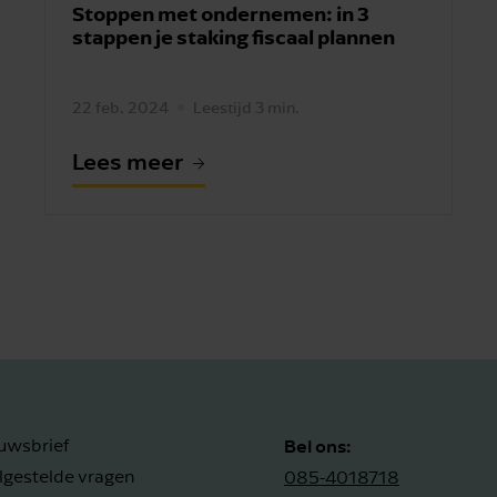
Stoppen met ondernemen: in 3
stappen je staking fiscaal plannen
22 feb. 2024
Leestijd 3 min.
Lees meer
Bel ons:
uwsbrief
lgestelde vragen
085-4018718