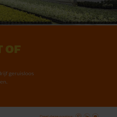
 OF
ijf geruisloos
en.
Deel deze pagina