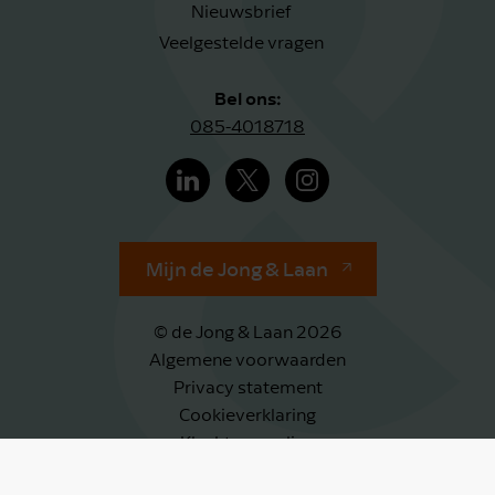
Nieuwsbrief
Veelgestelde vragen
Bel ons:
085-4018718
Mijn de Jong & Laan
© de Jong & Laan 2026
Algemene voorwaarden
Privacy statement
Cookieverklaring
Klachtenregeling
Klokkenluidersregeling