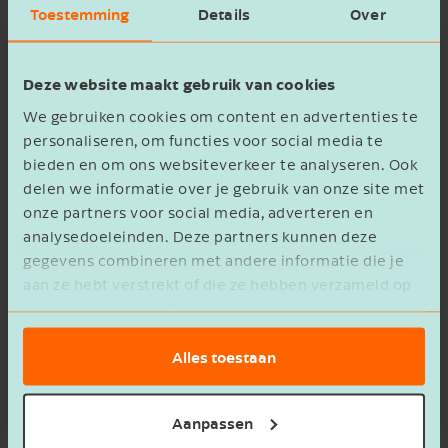
dit niet, dan wordt er geen NOW toegekend.
Toestemming
Details
Over
Heb je vragen over de regels omtrent de NOW
Deze website maakt gebruik van cookies
bij overname? Neem gerust
contact
op.
We gebruiken cookies om content en advertenties te
personaliseren, om functies voor social media te
bieden en om ons websiteverkeer te analyseren. Ook
delen we informatie over je gebruik van onze site met
onze partners voor social media, adverteren en
analysedoeleinden. Deze partners kunnen deze
Steven Akse
gegevens combineren met andere informatie die je
aan ze hebt verstrekt of die ze hebben verzameld op
Privacy Officer
basis van het gebruik van hun services.
Neem contact op
Alles toestaan
Aanpassen