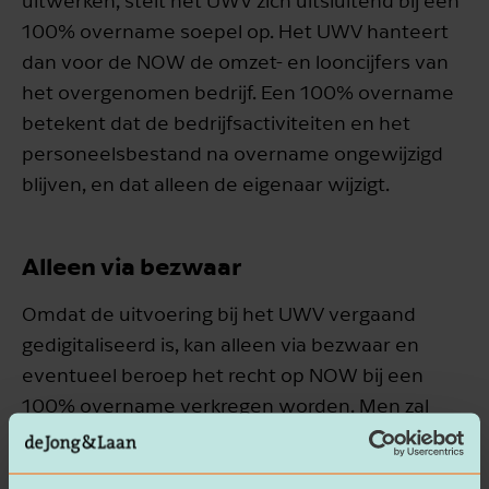
uitwerken, stelt het UWV zich uitsluitend bij een
100% overname soepel op. Het UWV hanteert
dan voor de NOW de omzet- en looncijfers van
het overgenomen bedrijf. Een 100% overname
betekent dat de bedrijfsactiviteiten en het
personeelsbestand na overname ongewijzigd
blijven, en dat alleen de eigenaar wijzigt.
Alleen via bezwaar
Omdat de uitvoering bij het UWV vergaand
gedigitaliseerd is, kan alleen via bezwaar en
eventueel beroep het recht op NOW bij een
100% overname verkregen worden. Men zal
dan aan moeten tonen dat er voldaan wordt
aan de eisen inzake een 100% overname. Lukt