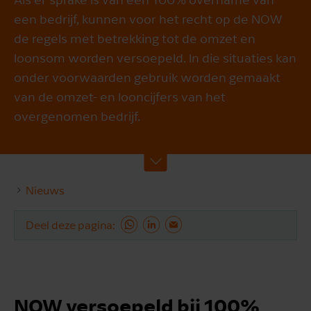
een bedrijf, kunnen voor het recht op de NOW
de regels met betrekking tot de omzet en
loonsom worden versoepeld. In die situaties kan
onder voorwaarden gebruik worden gemaakt
van de omzet- en looncijfers van het
overgenomen bedrijf.
Nieuws
Deel deze pagina
NOW versoepeld bij 100%