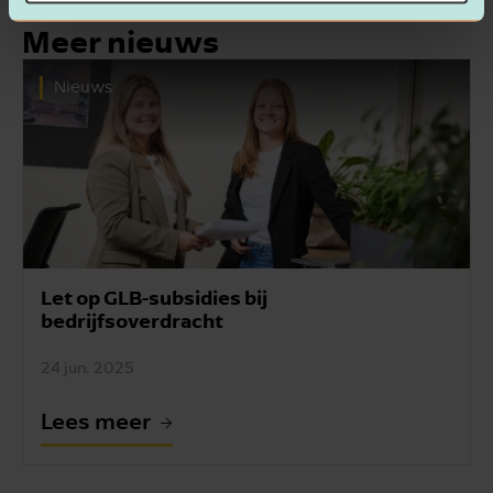
Meer nieuws
Nieuws
Let op GLB-subsidies bij
bedrijfsoverdracht
24 jun. 2025
Lees meer