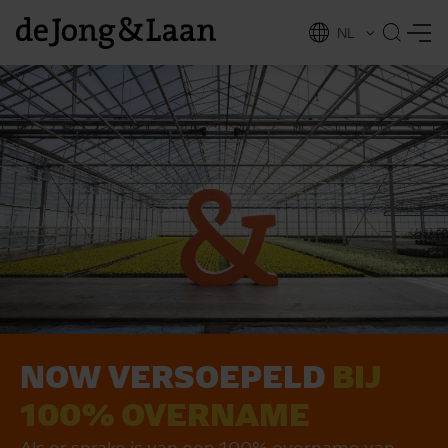
NL
EN
NOW VER­SOE­PELD
BIJ
vices
100% OVER­NA­ME
Als er sprake is van een 100% overname van