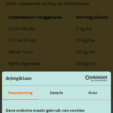
Tabel : Oplopende korting op stikstofnorm
Inzaaidatum vanggewas
Korting stikstof
2 t/m 14 okt.
5 kg/ha
15 t/m 31 okt.
10 kg/ha
Vanaf 1 nov.
20 kg/ha
Niets ingezaaid
20 kg/ha
Vernietigd voor 1 februari
20 kg/ha
Toestemming
Details
Over
Deze website maakt gebruik van cookies