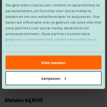
Korting op bedrijfsniveau
We gebruiken cookies om content en advertenties te
personaliseren, om functies voor social media te
De korting op de stikstofnorm wordt in het
bieden en om ons websiteverkeer te analyseren. Ook
volgende jaar opgelegd. De korting geldt voor
delen we informatie over je gebruik van onze site met
jouw bedrijf ongeacht of het perceel, waarop
onze partners voor social media, adverteren en
het vanggewas niet of te laat is geteeld, nog in
analysedoeleinden. Deze partners kunnen deze
gegevens combineren met andere informatie die je
gebruik heeft.
aan ze hebt verstrekt of die ze hebben verzameld op
basis van het gebruik van hun services.
Geen korting bij wintergewas
Alles toestaan
Je krijgt geen korting als je een ‘wintergewas’
teelt. Het telen van een vanggewas is dan niet
Aanpassen
‘verplicht’.
Melden bij RVO