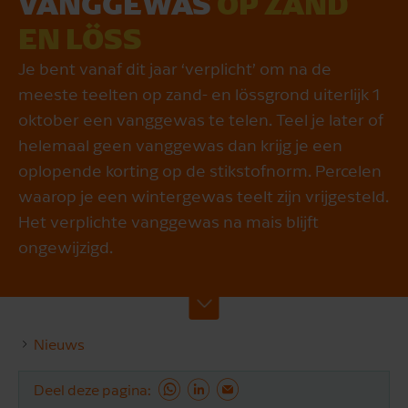
VANG­GE­WAS
OP ZAND
EN LÖSS
Je bent vanaf dit jaar ‘verplicht’ om na de
meeste teelten op zand- en lössgrond uiterlijk 1
oktober een vanggewas te telen. Teel je later of
helemaal geen vanggewas dan krijg je een
oplopende korting op de stikstofnorm. Percelen
waarop je een wintergewas teelt zijn vrijgesteld.
Het verplichte vanggewas na mais blijft
ongewijzigd.
Nieuws
Deel deze pagina