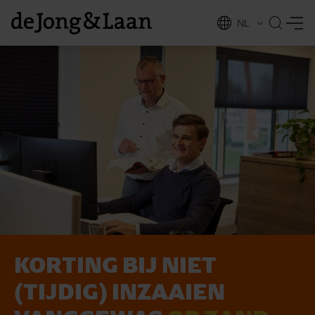
NL
EN
KOR­TING BIJ NIET
vices
(TIJDIG) IN­ZAAI­EN