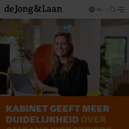
NL
EN
KABINET GEEFT MEER
vices
DUIDELIJKHEID
OVER