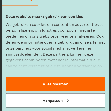
Voornaam
Deze website maakt gebruik van cookies
We gebruiken cookies om content en advertenties te
personaliseren, om functies voor social media te
Bedrijfsnaam
bieden en om ons websiteverkeer te analyseren. Ook
delen we informatie over je gebruik van onze site met
onze partners voor social media, adverteren en
analysedoeleinden. Deze partners kunnen deze
gegevens combineren met andere informatie die je
E-mailadres
aan ze hebt verstrekt of die ze hebben verzameld op
basis van het gebruik van hun services.
Alles toestaan
Zzp’ers en de arbeidsmarkt:
Ik ontvang graag de maandelijkse
kans of risico?
nieuwsbrief met gratis tips,
adviezen en inspiratie.
Aanpassen
Het aantal zzp’ers groeit snel door hun
Ja