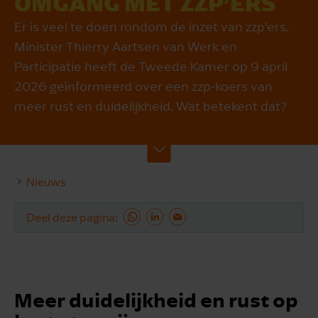
OMGANG MET ZZP’ERS
Er is veel te doen rondom de inzet van zzp’ers.
Minister Thierry Aartsen van Werk en
Participatie heeft de Tweede Kamer op 9 april
2026 geïnformeerd over een zzp-koers van
meer rust en duidelijkheid. Wat betekent dat?
Nieuws
Deel deze pagina
Meer duidelijkheid en rust op