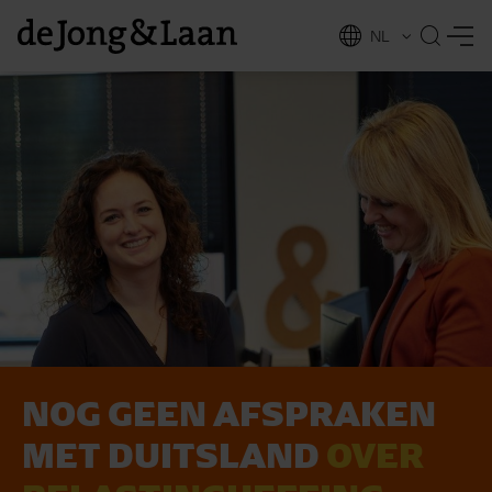
NL
EN
NOG GEEN AFSPRAKEN
vices
MET DUITSLAND
OVER