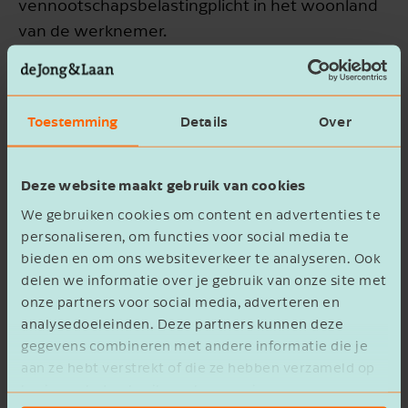
vennootschapsbelastingplicht in het woonland
van de werknemer.
Met deze afspraken sluiten de afspraken voor de
sociale zekerheid en de belastingheffing op
Toestemming
Details
Over
elkaar aan voor werknemers die wonen in
België en werken in Nederland en vice versa.
Deze website maakt gebruik van cookies
Let op!
Ook hier gelden meer voorwaarden.
We gebruiken cookies om content en advertenties te
Overleg met onze adviseurs over de gevolgen in
personaliseren, om functies voor social media te
jouw situatie.
bieden en om ons websiteverkeer te analyseren. Ook
delen we informatie over je gebruik van onze site met
onze partners voor social media, adverteren en
Afspraken belastingheffing
analysedoeleinden. Deze partners kunnen deze
Duitsland?
gegevens combineren met andere informatie die je
aan ze hebt verstrekt of die ze hebben verzameld op
De Nederlandse regering heeft geprobeerd om
basis van het gebruik van hun services.