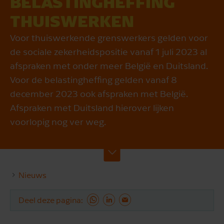
BELASTING­HEFFING
THUIS­WERKEN
Voor thuiswerkende grenswerkers gelden voor
de sociale zekerheidspositie vanaf 1 juli 2023 al
afspraken met onder meer België en Duitsland.
Voor de belastingheffing gelden vanaf 8
december 2023 ook afspraken met België.
Afspraken met Duitsland hierover lijken
voorlopig nog ver weg.
Nieuws
Deel deze pagina