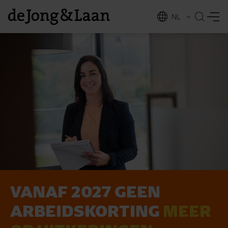
NL
EN
VANAF 2027 GEEN
vices
ARBEIDS­KORTING
MEER