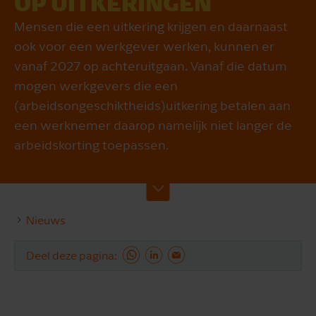
OP UITKERINGEN
Mensen die een uitkering krijgen en daarnaast
ook voor een werkgever werken, kunnen er
vanaf 2027 op achteruitgaan. Vanaf die datum
mogen werkgevers die een
(arbeidsongeschiktheids)uitkering betalen aan
een werknemer daarop namelijk niet langer de
arbeidskorting toepassen.
Nieuws
Deel deze pagina