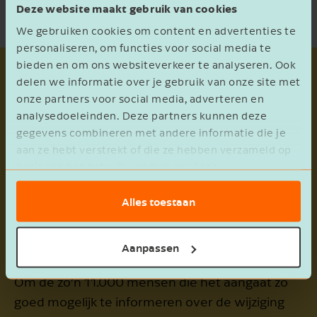
Deze website maakt gebruik van cookies
We gebruiken cookies om content en advertenties te
personaliseren, om functies voor social media te
bieden en om ons websiteverkeer te analyseren. Ook
delen we informatie over je gebruik van onze site met
Vanaf 2027 niet meer
onze partners voor social media, adverteren en
analysedoeleinden. Deze partners kunnen deze
Om die reden is nu besloten dat een werkgever,
gegevens combineren met andere informatie die je
net als het UWV, geen arbeidskorting mag
aan ze hebt verstrekt of die ze hebben verzameld op
toepassen op uitkeringen. Dit besluit heeft
basis van het gebruik van hun services.
gevolgen voor zo’n 11.000 mensen met een
Alles toestaan
uitkering die uitbetaald wordt via een
werkgever. Dit betreft voor het grootste deel
arbeidsongeschiktheidsuitkeringen.
Aanpassen
Om de zo’n 11.000 mensen die het aangaat zo
goed mogelijk te informeren over de wijziging