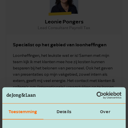
Leonie Pongers
Lead Consultant Payroll Tax
Specialist op het gebied van loonheffingen
Loonheffingen, het leukste wat er is! Samen met mijn
team kijk ik met klanten mee hoe zij kosten kunnen
besparen bij het belonen van personeel. Ook het geven
van presentaties op mijn vakgebied, zowel intern als
extern, geeft mij veel energie. Het contact met klanten &
collega’s om (internationale) vraagstukken op te lossen
is mijn grootste drive!
Neem contact op
Toestemming
Details
Over