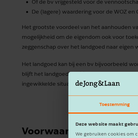
Of de bv vrijgesteld voor de vennootscha
De (lagere) waardering voor de WOZ en
Het grootste voordeel van het aanhouden va
mogelijkheid om de eigendom ook voor toek
zeggenschap over het landgoed naar eigen w
Het landgoed kan bij een bv bijvoorbeeld w
blijft het landgoed als één geheel behouden 
ingewikkelde situaties ontstaan, zoals er
Toestemming
Deze website maakt gebru
Voorwaarden
We gebruiken cookies om co