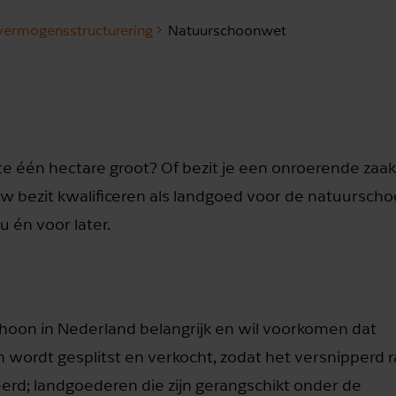
 vermogensstructurering
Natuurschoonwet
te één hectare groot? Of bezit je een onroerende zaa
uw bezit kwalificeren als landgoed voor de natuursch
u én voor later.
hoon in Nederland belangrijk en wil voorkomen dat
 wordt gesplitst en verkocht, zodat het versnipperd r
rd; landgoederen die zijn gerangschikt onder de