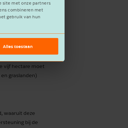
e site met onze partners
 kijken naar de:
evens combineren met
het gebruik van hun
Alles toestaan
e vijf hectare moet
 en graslanden)
d, waaruit deze
ersteuning bij de