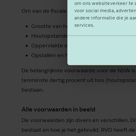
om ons websiteverkeer te a
Om van de fiscale faciliteiten gebruik te ku
voor social media, advert
andere informatie die je aa
services.
Grootte van het gebied.
Houtopstanden (bos) die er staan of de 
Oppervlakte en de omzoming van landb
Opstallen en het gebruik van het landgo
De belangrijkste voorwaarde voor de NSW is d
tenminste dertig procent uit bos (houtopsta
bestaan.
Alle voorwaarden in beeld
De voorwaarden zijn divers en verschillen. Di
bestaat en hoe je het gebruikt. RVO heeft 