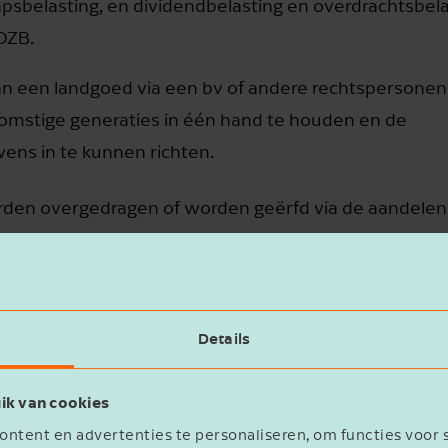
psbelasting, en dividendbelasting en overdrachtsbela
 OZB.
n een landgoed via een bv of andere rechtspersonen 
omstige generaties in één hand te houden en de
ens in te kunnen richten.
orden overgedragen of worden geërfd via de aandelen
en in eigendom bij de bv. Daarnaast voorkomt het dat
fgenamen die mede-erfgenamen moeten uitkopen.
Details
ik van cookies
ntent en advertenties te personaliseren, om functies voor 