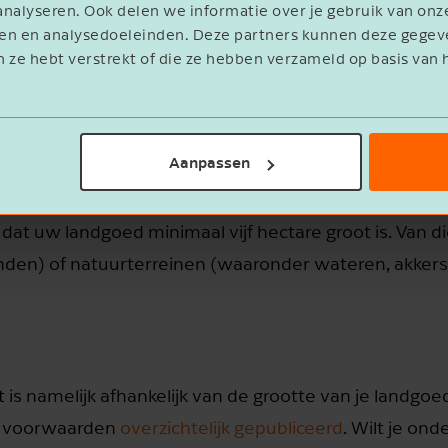
nalyseren. Ook delen we informatie over je gebruik van onz
nnen maken gelden de verschillende voorwaarden, deze
eren en analysedoeleinden. Deze partners kunnen deze geg
n ze hebt verstrekt of die ze hebben verzameld op basis van 
aanwezigheid van natuurterreinen.
ouwterreinen.
Aanpassen
ed.
at uw landgoed minimaal vijf hectare groot is. Van di
nden) of natuurterreinen (waaronder wateren, akkers
t is namelijk afhankelijk van de grootte van je landgoe
de voorwaarden
overzichtelijk gepubliceerd
. Wilt je ond