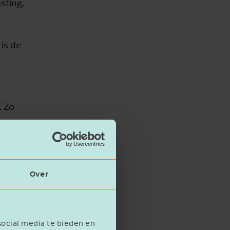
sting.
is de
. Zo
 er
Over
social media te bieden en