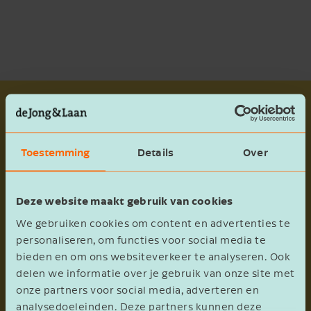
Managementleden nemen
aandelenbelang over
Toestemming
Details
Over
In de afgelopen jaren is de dagelijkse leiding
Deze website maakt gebruik van cookies
binnen Multi Profiel overgedragen aan Arthur
We gebruiken cookies om content en advertenties te
(commercieel manager en marketingmanager)
personaliseren, om functies voor social media te
en Ruben (operationeel manager en
bieden en om ons websiteverkeer te analyseren. Ook
verkoopmanager). Hierdoor heeft de dga van
delen we informatie over je gebruik van onze site met
Multi Profiel een stap terug kunnen doen en is
onze partners voor social media, adverteren en
zijn rol binnen de onderneming afgenomen.
analysedoeleinden. Deze partners kunnen deze