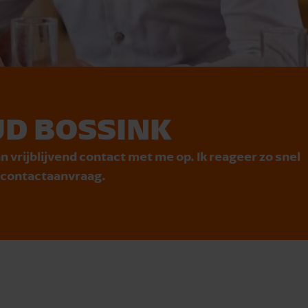
D BOSSINK
n vrijblijvend contact met me op. Ik reageer zo snel
e contactaanvraag.