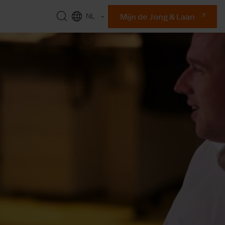
Mijn de Jong & Laan
NL
EN