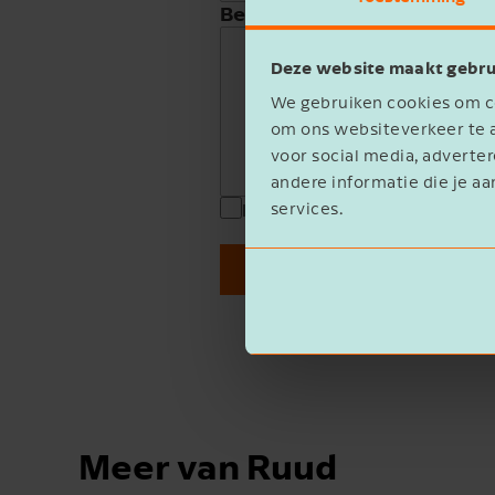
Beschrijving
Deze website maakt gebru
We gebruiken cookies om co
om ons websiteverkeer te a
voor social media, advert
andere informatie die je aa
services.
Ik ga akkoord met het
privacy 
Verzenden
Meer van Ruud