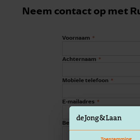
Neem contact op met R
Voornaam
Achternaam
Mobiele telefoon
E-mailadres
Bedrijfsnaam
Toestemming