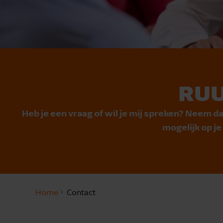
RUU
Heb je een vraag of wil je mij spreken? Neem da
mogelijk op j
Home
Contact