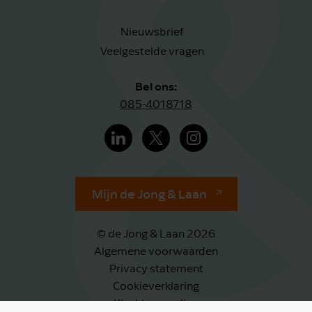
Nieuwsbrief
Veelgestelde vragen
Bel ons:
085-4018718
Mijn de Jong & Laan
© de Jong & Laan 2026
Algemene voorwaarden
Privacy statement
Cookieverklaring
Klachtenregeling