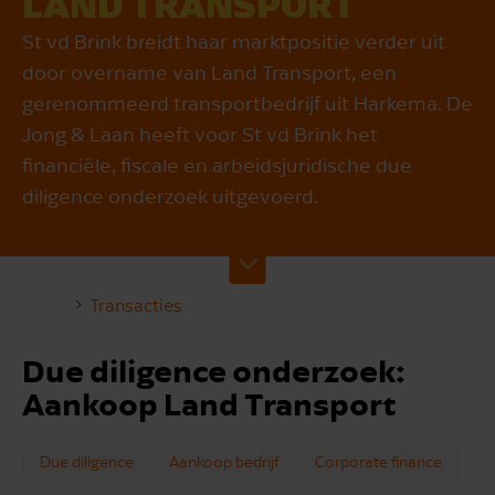
LAND TRANSPORT
St vd Brink breidt haar marktpositie verder uit
door overname van Land Transport, een
gerenommeerd transportbedrijf uit Harkema. De
Jong & Laan heeft voor St vd Brink het
financiële, fiscale en arbeidsjuridische due
diligence onderzoek uitgevoerd.
Transacties
Due diligence onderzoek:
Aankoop Land Transport
Due diligence
Aankoop bedrijf
Corporate finance