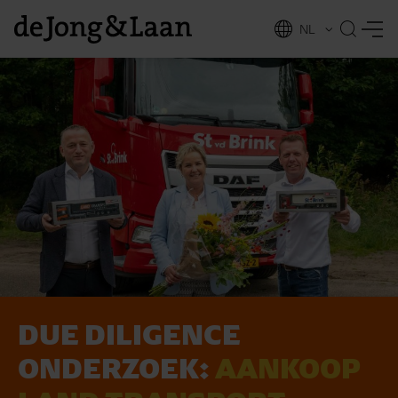
NL
EN
DUE DILIGENCE
vices
ONDERZOEK:
AANKOOP