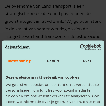
De overname van Land Transport is een
strategische keuze die goed past binnen de
groeistrategie van St vd Brink. “Wij geloven sterk
in de kracht van samenwerking en zien de
integratie van Land Transport én de extra locatie
in Harkema als een mooie uitbreiding van onze
activiteiten. Samen kunnen we onze klanten
nog beter bedienen en nieuwe kansen
Toestemming
Details
Over
benutten. Bovendien verstevigt dit onze positie
in het noorden van Nederland waar we ook met
Deze website maakt gebruik van cookies
onze onderneming Bremer Transport gevestigd
We gebruiken cookies om content en advertenties te
zijn”, aldus Alex van den Brink, algemeen
personaliseren, om functies voor social media te
bieden en om ons websiteverkeer te analyseren. Ook
directeur St vd Brink.
delen we informatie over je gebruik van onze site met