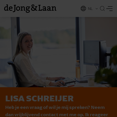
NL
EN
LISA SCHREIJER
vices
Heb je een vraag of wil je mij spreken? Neem
dan vrijblijvend contact met me op. Ik reageer