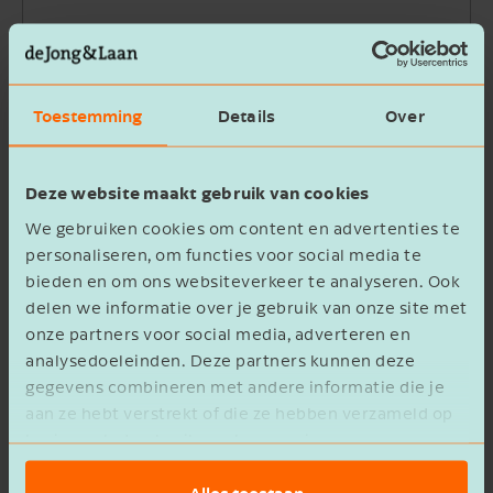
Bedrijfsnaam
Toestemming
Details
Over
Beschrijving
Deze website maakt gebruik van cookies
We gebruiken cookies om content en advertenties te
personaliseren, om functies voor social media te
bieden en om ons websiteverkeer te analyseren. Ook
delen we informatie over je gebruik van onze site met
Ik ga akkoord met het
privacy statement
onze partners voor social media, adverteren en
analysedoeleinden. Deze partners kunnen deze
Verzenden
gegevens combineren met andere informatie die je
aan ze hebt verstrekt of die ze hebben verzameld op
basis van het gebruik van hun services.
Alles toestaan