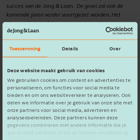
succes van de Jong & Laan. De groei zal ook de
komende jaren verder voortgezet worden. Het
nieuwe de Jong & Laan vraagt dan ook om een
bestuursmodel met een bredere directie met
aanvullende expertise en ervaring in het leiden van
Toestemming
Details
Over
een dynamische partnerorganisatie."
Naast de verdere groei en uitbreiding van het
Deze website maakt gebruik van cookies
kantorennetwerk, bestaat de opdracht van het
We gebruiken cookies om content en advertenties te
nieuwe directieteam uit de voortdurende
personaliseren, om functies voor social media te
versterking van kwaliteit, verbreding en
bieden en om ons websiteverkeer te analyseren. Ook
verdieping van het aanbod, en verdere
delen we informatie over je gebruik van onze site met
integratie van huidige en nieuwe collega’s
onze partners voor social media, adverteren en
analysedoeleinden. Deze partners kunnen deze
binnen de mensgerichte cultuur van de Jong &
gegevens combineren met andere informatie die je
Laan.
aan ze hebt verstrekt of die ze hebben verzameld op