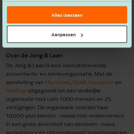
basis van het gebruik van hun services.
De nieuwe directie zal naar verwachting voor de
zomer compleet zijn. Vanzelfsprekend blijft de
Alles toestaan
zeggenschap over de controleplichtige
activiteiten bij de accountants hierbij te allen
Aanpassen
tijde geborgd.
Over de Jong & Laan
De Jong & Laan is een vooruitstrevende
accountants- en adviesorganisatie. Met de
aansluiting van
Marshoek
,
5BAR Assurance
en
Horlings
uitgegroeid tot een landelijke
organisatie met ruim 1000 mensen en 25
vestigingen. De organisatie voorziet haar
10.000-plus klanten - veelal mkb-ondernemers
in een grote diversiteit van sectoren - naast
accountancy en (internationaal) belastingadvies,