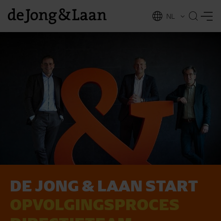
NL
EN
DE JONG & LAAN START
vices
OPVOLGINGS­PROCES