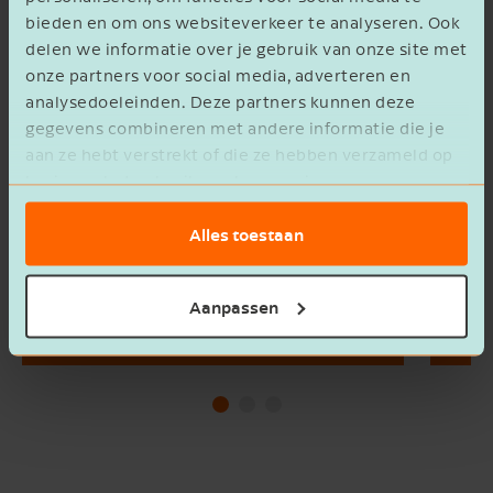
bieden en om ons websiteverkeer te analyseren. Ook
delen we informatie over je gebruik van onze site met
onze partners voor social media, adverteren en
analysedoeleinden. Deze partners kunnen deze
gegevens combineren met andere informatie die je
aan ze hebt verstrekt of die ze hebben verzameld op
basis van het gebruik van hun services.
Alles toestaan
Aanpassen
Diensten
Vest