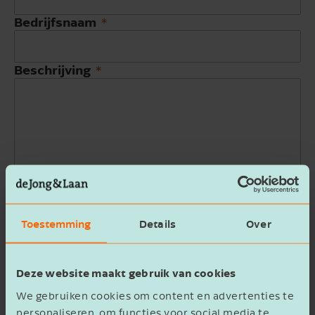
Bedrijfsnaam
Beschrijving
Ik ga akkoord met het
privacy statement
Verzenden
Toestemming
Details
Over
Deze website maakt gebruik van cookies
We gebruiken cookies om content en advertenties te
personaliseren, om functies voor social media te