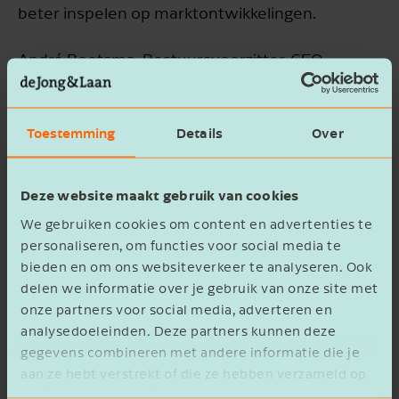
beter inspelen op marktontwikkelingen.
André Bootsma, Bestuursvoorzitter, CEO
CROP: “Deze voorgenomen samenwerking
draagt bij aan een bredere expertise en
Toestemming
Details
Over
dienstverlening voor onze klanten, stimuleert
groei voor onze medewerkers en versnelt
innovatie voor onze organisatie. Samen
Deze website maakt gebruik van cookies
vergroten we onze slagkracht en creëren we
We gebruiken cookies om content en advertenties te
volop ruimte voor ontwikkelkansen.”
personaliseren, om functies voor social media te
bieden en om ons websiteverkeer te analyseren. Ook
Met deze samenwerking versterkt de Jong &
delen we informatie over je gebruik van onze site met
Laan haar aanwezigheid in de Randstad en
onze partners voor social media, adverteren en
Midden-Nederland en groeit de organisatie naar
analysedoeleinden. Deze partners kunnen deze
gegevens combineren met andere informatie die je
ruim 1.700 collega’s. De persoonlijke, betrokken
aan ze hebt verstrekt of die ze hebben verzameld op
en pragmatische cultuur van CROP accountants
basis van het gebruik van hun services.