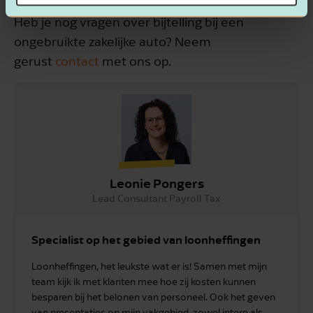
Heb je nog vragen over bijtelling bij een
ongebruikte zakelijke auto? Neem
gerust
contact
met ons op.
Leonie Pongers
Lead Consultant Payroll Tax
Specialist op het gebied van loonheffingen
Loonheffingen, het leukste wat er is! Samen met mijn
team kijk ik met klanten mee hoe zij kosten kunnen
besparen bij het belonen van personeel. Ook het geven
van presentaties op mijn vakgebied, zowel intern als