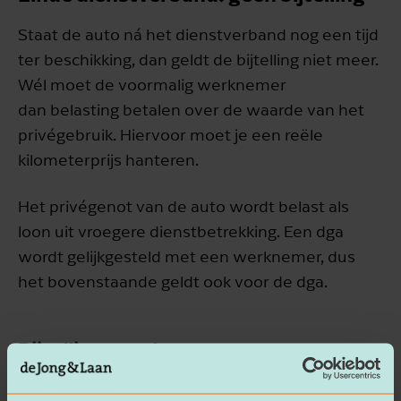
Staat de auto ná het dienstverband nog een tijd
ter beschikking, dan geldt de bijtelling niet meer.
Wél moet de voormalig werknemer
dan belasting betalen over de waarde van het
privégebruik. Hiervoor moet je een reële
kilometerprijs hanteren.
Het privégenot van de auto wordt belast als
loon uit vroegere dienstbetrekking. Een dga
wordt gelijkgesteld met een werknemer, dus
het bovenstaande geldt ook voor de dga.
Bijtelling voorkomen
Soms zal men een bijtelling willen