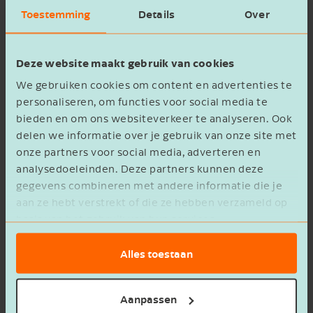
voorkomen, bijvoorbeeld als een auto langdurig
Toestemming
Details
Over
niet gebruikt kan worden en/of wanneer er al
een andere auto in het huishouden beschikbaar
Deze website maakt gebruik van cookies
is. In dat geval kan een werknemer de papieren
We gebruiken cookies om content en advertenties te
en sleutels bij de baas inleveren, waarna de
personaliseren, om functies voor social media te
auto niet meer ‘ter beschikking staat’ en de
bieden en om ons websiteverkeer te analyseren. Ook
bijtelling achterwege blijft.
delen we informatie over je gebruik van onze site met
onze partners voor social media, adverteren en
Tip!
Leg één en ander ook schriftelijk vast,
analysedoeleinden. Deze partners kunnen deze
om discussie met de fiscus te voorkomen.
gegevens combineren met andere informatie die je
aan ze hebt verstrekt of die ze hebben verzameld op
Let op!
basis van het gebruik van hun services.
Bovenstaande geldt niet voor de dga,
omdat hij zelf over de sleutels blijft beschikken.
Alles toestaan
Dit is echter anders als het een leaseauto
betreft en de dga het leasecontract, indien
mogelijk, tijdelijk opzegt.
Aanpassen