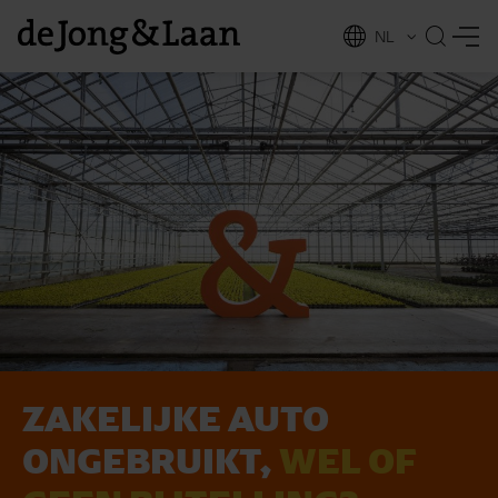
NL
EN
ZAKELIJKE AUTO
vices
ONGEBRUIKT,
WEL OF