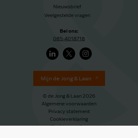
Nieuwsbrief
Veelgestelde vragen
Bel ons:
085-4018718
Mijn de Jong & Laan
© de Jong & Laan 2026
Algemene voorwaarden
Privacy statement
Cookieverklaring
Klachtenregeling
Klokkenluidersregeling