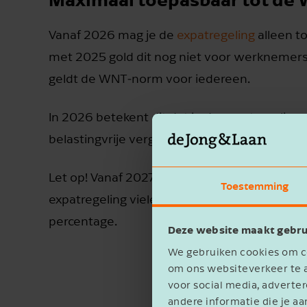
Vanaf 2026 mag je de
expatregeling
alleen t
met 2025 gold dit nog niet voor werknemers
geldt de WNT‑norm voor iedereen.
In 2026 betekent dit dat je de expatregelin
belastingvrije vergoeding komt daarmee op
Let op! Vanaf 2027 daalt het percentage naa
Toestemming
expatregeling vielen, mogen tot het einde va
percentage.
Deze website maakt gebru
We gebruiken cookies om co
om ons websiteverkeer te a
voor social media, advert
andere informatie die je aa