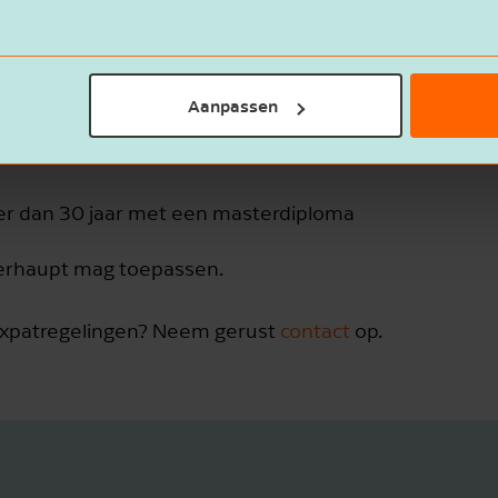
 zijn ook de salarisnormen in 2026 verhoogd. Je wer
Aanpassen
er dan 30 jaar met een masterdiploma
berhaupt mag toepassen.
expatregelingen? Neem gerust
contact
op.