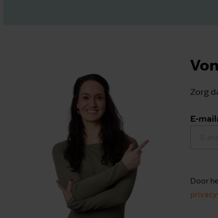
Von
Zorg da
E-mail
Door he
privacy