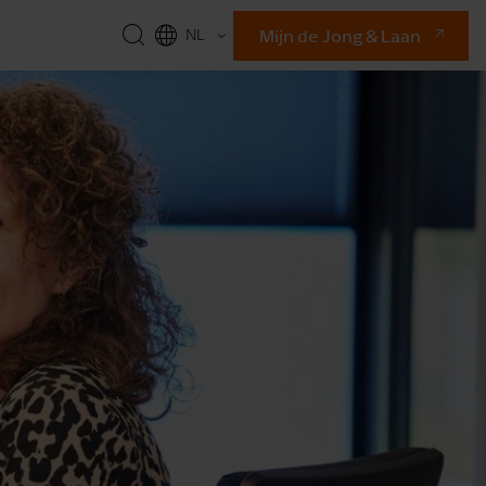
Mijn de Jong & Laan
NL
EN