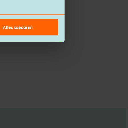
knemer moet
Alles toestaan