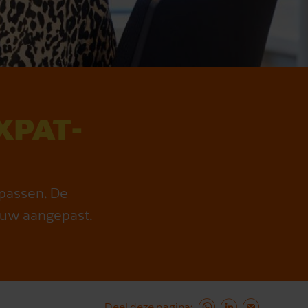
XPAT­
epassen. De
ieuw aangepast.
Deel deze pagina