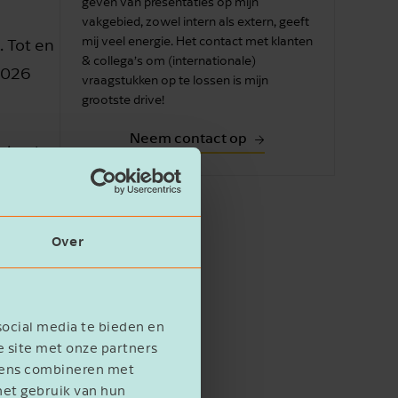
geven van presentaties op mijn
vakgebied, zowel intern als extern, geeft
mij veel energie. Het contact met klanten
 Tot en
& collega’s om (internationale)
2026
vraagstukken op te lossen is mijn
grootste drive!
Neem contact op
aximale
Over
social media te bieden en
e site met onze partners
evens combineren met
het gebruik van hun