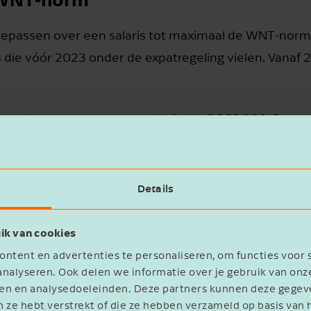
oepassen over een salaris tot maximaal de WNT‑norm.
 die vóór 2023 onder de expatregeling vielen. Vanaf 
g mag toepassen over een salaris tot € 262.000. De m
 € 78.600 (30% van € 262.000).
r 27%. Alleen werknemers die vóór 2024 al onder de
Details
n hun looptijd gebruik blijven maken van het 30%-
ik van cookies
ntent en advertenties te personaliseren, om functies voor 
nalyseren. Ook delen we informatie over je gebruik van onz
eren en analysedoeleinden. Deze partners kunnen deze geg
n ze hebt verstrekt of die ze hebben verzameld op basis van 