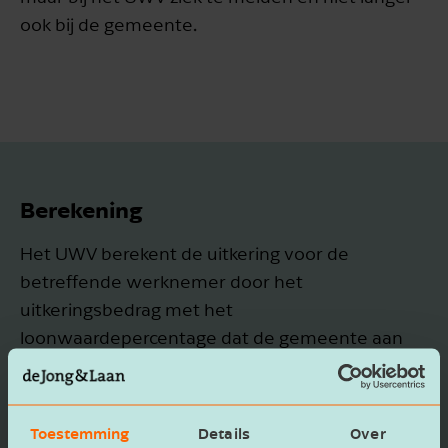
ook bij de gemeente.
Berekening
Het UWV berekent de uitkering voor de
betreffende werknemer door het
uitkeringsbedrag met het
loonwaardepercentage dat de gemeente aan
het UWV doorgeeft te vermenigvuldigen. De
uitkomst is de uitkering voor de werknemer. Het
loonwaardepercentage is de arbeidsprestatie
Toestemming
Details
Over