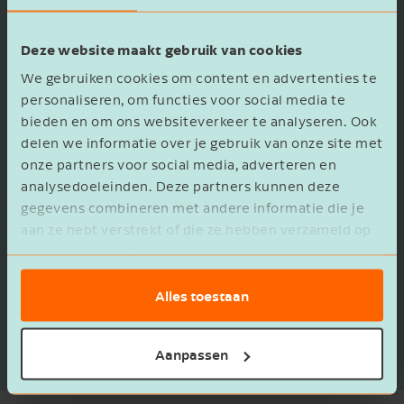
van een werknemer uitgedrukt in een
percentage van de arbeidsprestatie van een
Deze website maakt gebruik van cookies
gewone, vergelijkbare werknemer in die functie.
We gebruiken cookies om content en advertenties te
De gemeente stelt het loonwaardepercentage
personaliseren, om functies voor social media te
bieden en om ons websiteverkeer te analyseren. Ook
vast. Dit is een percentage van het wettelijk
delen we informatie over je gebruik van onze site met
minimumloon. De loonwaarde voor de
onze partners voor social media, adverteren en
berekening is minimaal 30%. Dit is wettelijk
analysedoeleinden. Deze partners kunnen deze
vastgelegd. Per 1 juli 2021 geldt er één uniforme
gegevens combineren met andere informatie die je
systematiek voor de bepaling van de
aan ze hebt verstrekt of die ze hebben verzameld op
loonwaarde.
basis van het gebruik van hun services.
Alles toestaan
Let op!
De nieuwe regels gelden per 1 januari
2022 bij aanvragen voor een Ziektewet- of een
zwangerschaps- en bevallingsuitkering.
Aanpassen