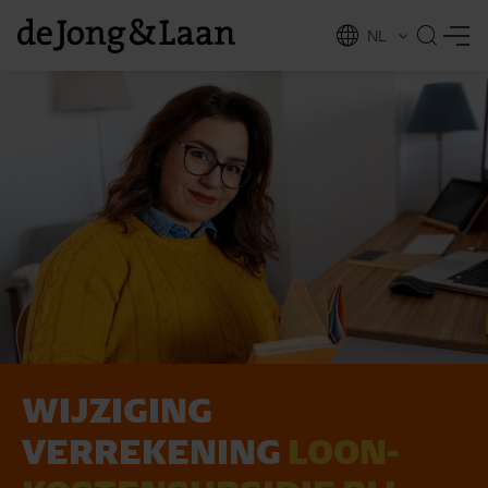
NL
EN
WIJZIGING
vices
VERREKENING
LOON­