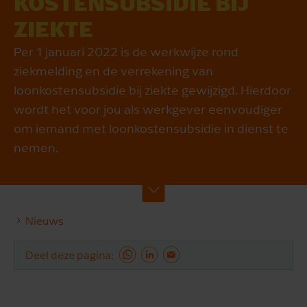
KOS­TEN­SUB­SI­DIE BIJ
ZIEKTE
Per 1 januari 2022 is de werkwijze rond
ziekmelding en de verrekening van
loonkostensubsidie bij ziekte gewijzigd. Hierdoor
wordt het voor jou als werkgever eenvoudiger
om iemand met loonkostensubsidie in dienst te
nemen.
Nieuws
Deel deze pagina