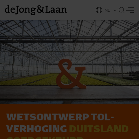
NL
EN
WETS­ONT­WERP TOL­
vices
VER­HO­GING
DUITS­LAND