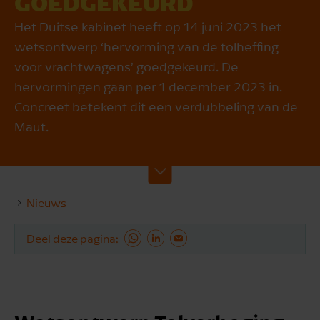
GOED­GE­KEURD
Het Duitse kabinet heeft op 14 juni 2023 het
wetsontwerp ‘hervorming van de tolheffing
voor vrachtwagens’ goedgekeurd. De
hervormingen gaan per 1 december 2023 in.
Concreet betekent dit een verdubbeling van de
Maut.
Nieuws
Deel deze pagina