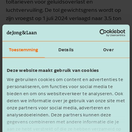
toltarieven voor geluidsoverlast en
luchtvervuiling. De tol gewichtsgrens wordt op
zijn vroegst op 1 juli 2024 verlaagd naar 3.5 ton
toegestaan totaalgewicht, zodat ook
bedrijfsvoertuigen onder de tolheffing gaan
vallen.
Toestemming
Details
Over
Euro 6 voertuigen gaan per 1 december 2023
bijna 85% meer betalen: 34.8 eurocent i.p.v. 19
Deze website maakt gebruik van cookies
eurocent per km nu. LNG en CNG voertuigen
We gebruiken cookies om content en advertenties te
genieten nog 1 maand van tolvrije passages, per
personaliseren, om functies voor social media te
1 januari 2024 gaan zij hetzelfde tarief betalen
bieden en om ons websiteverkeer te analyseren. Ook
als een conventionele dieseltruck.
delen we informatie over je gebruik van onze site met
onze partners voor social media, adverteren en
analysedoeleinden. Deze partners kunnen deze
Tolinkomsten
gegevens combineren met andere informatie die je
aan ze hebt verstrekt of die ze hebben verzameld op