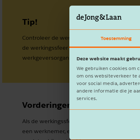
Tip!
Controleer de werkingssfeerbepaling ook als 
Toestemming
de werkingssfeer vanwege ontwikkelingen in de
werkgeversorganisatie aansluit of als er c
Deze website maakt gebru
We gebruiken cookies om co
om ons websiteverkeer te a
voor social media, advert
andere informatie die je aa
services.
Vorderingen
Als de werkingssfeer niet tijdig wordt geco
een werknemer, een sociaal fonds of een pe