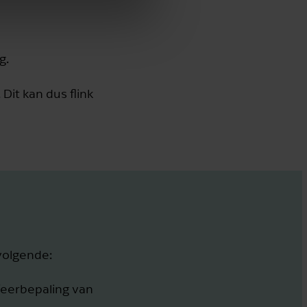
g.
Dit kan dus flink
volgende:
sfeerbepaling van