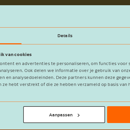
er in de branche een nieuwe cao wordt afgesloten. He
Details
 branche is aangepast. Dit geldt ook als jij je bij ee
ao’s worden samengevoegd.
ik van cookies
ntent en advertenties te personaliseren, om functies voor 
nalyseren. Ook delen we informatie over je gebruik van onz
eren en analysedoeleinden. Deze partners kunnen deze geg
n ze hebt verstrekt of die ze hebben verzameld op basis van 
ntroleerd, wordt een werkgever meestal pas hiermee g
Aanpassen
nsioenfonds zich meldt met een vordering. Er kan ee