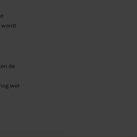
mt
o wordt
ten de
 nog wel