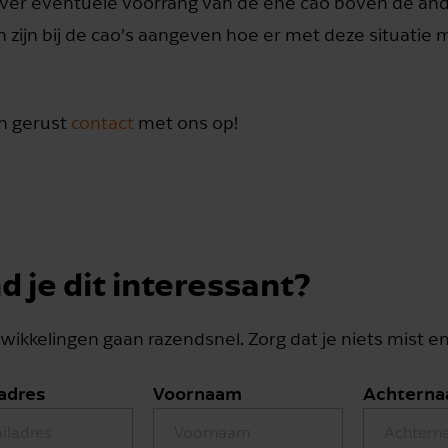
 over eventuele voorrang van de ene cao boven de an
 zijn bij de cao’s aangeven hoe er met deze situatie
n gerust
contact
met ons op!
d je dit interessant?
wikkelingen gaan razendsnel. Zorg dat je niets mist e
adres
Voornaam
Achtern