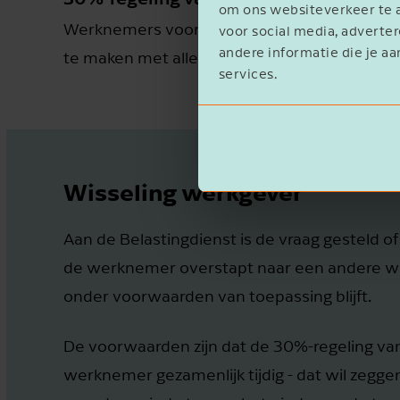
om ons websiteverkeer te a
Werknemers voor wie in het laatste loontijd
voor social media, advert
andere informatie die je aa
te maken met alle wijzigingen; voor punt 1 e
services.
Wisseling werkgever
Aan de Belastingdienst is de vraag gesteld of
de werknemer overstapt naar een andere we
onder voorwaarden van toepassing blijft.
De voorwaarden zijn dat de 30%-regeling va
werknemer gezamenlijk tijdig - dat wil zegg