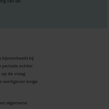
ing van de
 bijvoorbeeld bij
e periode echter
 op de vraag
de werkgever enige
t een algemene