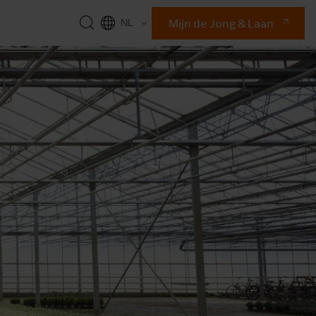
Mijn de Jong & Laan
NL
EN