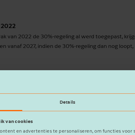
n 2022
vak van 2022 de 30%-regeling al werd toegepast, krij
ijgen vanaf 2027, indien de 30%-regeling dan nog loop
jdvak van 2022, maar wel in 2023
vak van 2022 nog niet de 30%-regeling werd toegepas
e maken met de wijzigingen onder punt 2. Zij krijgen e
Details
vanaf 2027, indien de 30%-regeling dan nog loopt, oo
ik van cookies
ntent en advertenties te personaliseren, om functies voor 