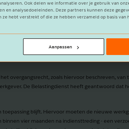
nalyseren. Ook delen we informatie over je gebruik van onz
vak van 2023 de 30%-regeling nog niet werd toegepast,
eren en analysedoeleinden. Deze partners kunnen deze geg
n ze hebt verstrekt of die ze hebben verzameld op basis van 
n 2 vanaf 2024 en voor punt 3 vanaf 2025.
Aanpassen
 het overgangsrecht, zoals hiervoor beschreven, van to
rkgever. De Belastingdienst heeft geantwoord dat h
n toepassing blijft. Hiervoor moeten de nieuwe werk
en binnen vier maanden na indiensttreding - een verz