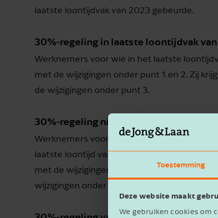
laatste loontijdvak van 2023 gebeurde.
30%-regeling in laatste loontijdvak va
Werknemers voor wie in het laatste loontijd
met de wijzigingen onder punt 1 en 2. Zij kr
de wijzigingen onder punt 3.
30%-regeling niet in het laatste loonti
Werknemers voor wie in het laatste loontijd
laatste loontijd van 2023 wel, krijgen niet t
Toestemming
met de wijzigingen onder punt 1. Ze krijgen 
wijzigingen onder punt 3.
Deze website maakt gebru
We gebruiken cookies om co
30%-regeling vanaf 2024