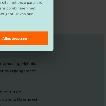
e site met onze partners
 krijgen volledig
evens combineren met
het gebruik van hun
Alles toestaan
epassing blijft als
et overgangsrecht
gever en de
oek doen. Daarnaast