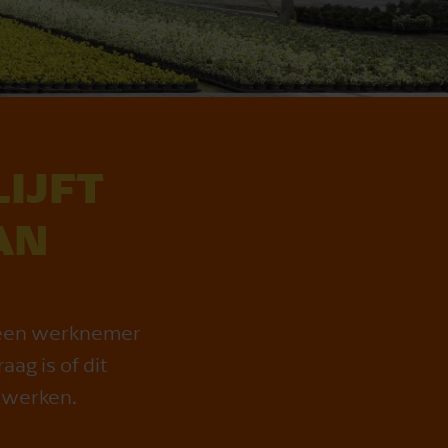
LIJFT
AN
s een werknemer
ag is of dit
 werken.