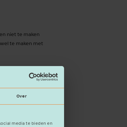
gen niet te maken
t, wel te maken met
t, maar in het
chter wel te maken
Over
k te maken met de
social media te bieden en