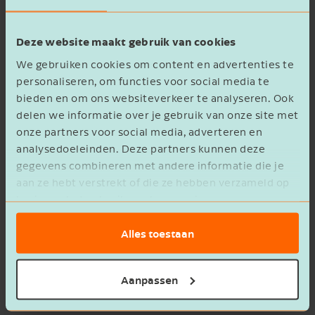
Welke gegevens?
Deze website maakt gebruik van cookies
In de opgaaf UBD neem je op:
We gebruiken cookies om content en advertenties te
naam, adres, bsn en geboortedatum van de
personaliseren, om functies voor social media te
bieden en om ons websiteverkeer te analyseren. Ook
persoon die de werkzaamheden/diensten
delen we informatie over je gebruik van onze site met
heeft verricht,
onze partners voor social media, adverteren en
de in 2025 aan deze persoon betaalde
analysedoeleinden. Deze partners kunnen deze
bedragen (zowel in geld als in natura)
gegevens combineren met andere informatie die je
inclusief eventuele kostenvergoedingen, en
aan ze hebt verstrekt of die ze hebben verzameld op
de datum waarop je de betaling deed.
basis van het gebruik van hun services.
Let op!
Als je meerdere betalingen aan één
Alles toestaan
iemand doet in 2025, mag je ook het
totaalbedrag doorgeven. De datum is dan de
Aanpassen
datum van de laatste betaling in 2025.