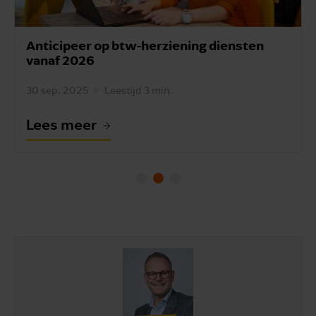
rziening diensten
Vanaf 2026 btw-herzienin
investeringsdiensten van
in.
16 sep. 2025
Leestijd 3 min.
Lees meer