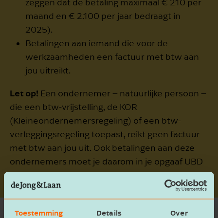
zeggen dat de betaling maximaal € 210 per
maand en € 2.100 per jaar bedraagt in
2025).
Betalingen aan iemand die voor de
werkzaamheden een factuur met btw aan
jou uitreikt.
Let op!
Een ondernemer – natuurlijke persoon –
die een btw-vrijstelling, de KOR
(Kleineondernemersregeling) of een btw-
verleggingsregeling toepast, reikt geen factuur
met btw aan jou uit. Ook betalingen aan deze
ondernemers moet je daarom in je opgaaf UBD
meenemen.
Toestemming
Details
Over