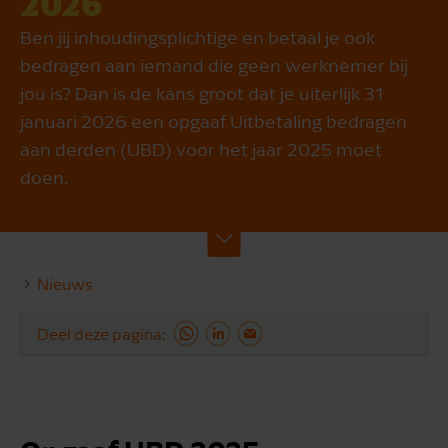
2026
Ben jij inhoudingsplichtige en betaal je ook
bedragen aan iemand die geen werknemer bij
jou is? Dan is de kans groot dat je uiterlijk 31
januari 2026 een opgaaf Uitbetaling bedragen
aan derden (UBD) voor het jaar 2025 moet
doen.
Nieuws
Deel deze pagina