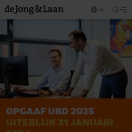
NL
EN
OPGAAF UBD 2025
vices
UITERLIJK 31 JANUARI