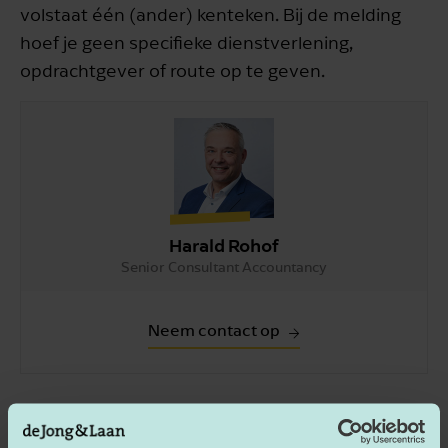
volstaat één (ander) kenteken. Bij de melding
hoef je geen specifieke dienstverlening,
opdrachtgever of route op te geven.
Harald Rohof
Senior Consultant Accountancy
Neem contact op
STUUR MIJ DE
WHITEPAPER
"WHITEPAPER WAGWEU "