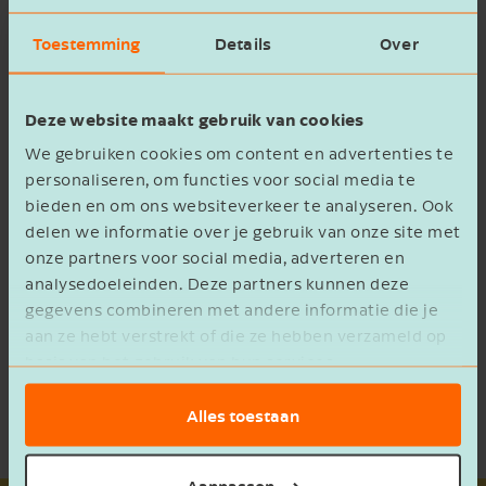
Contactpersoon
Toestemming
Details
Over
Voornaam
Eén contactpersoon is het aanspreekpunt voor
de buitenlandse werkgever (dienstverrichter) in
Deze website maakt gebruik van cookies
Nederland en moet dus in Nederland aanwezig
We gebruiken cookies om content en advertenties te
zijn om vragen te beantwoorden van de
personaliseren, om functies voor social media te
Bedrijfsnaam
Inspectie SZW over de detachering.
bieden en om ons websiteverkeer te analyseren. Ook
delen we informatie over je gebruik van onze site met
Ook moet een contactpersoon bevoegd zijn om
onze partners voor social media, adverteren en
documenten van de detachering te verzenden
analysedoeleinden. Deze partners kunnen deze
E-mailadres
en ontvangen. Alleen natuurlijke personen
gegevens combineren met andere informatie die je
kunnen contactpersoon zijn. De chauffeur zelf
aan ze hebt verstrekt of die ze hebben verzameld op
basis van het gebruik van hun services.
mag als contactpersoon fungeren mits hij of
Nederlands of een moderne vreemde taal
Ik ontvang graag de maandelijkse
Alles toestaan
spreekt (Duits of Engels).
nieuwsbrief met gratis tips,
adviezen en inspiratie.
Aanpassen