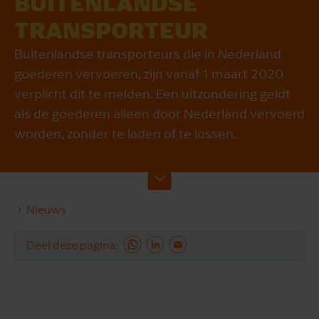
BUITENLANDSE
TRANSPORTEUR
Buitenlandse transporteurs die in Nederland
goederen vervoeren, zijn vanaf 1 maart 2020
verplicht dit te melden. Een uitzondering geldt
als de goederen alleen door Nederland vervoerd
worden, zonder te laden of te lossen.
Nieuws
Deel deze pagina