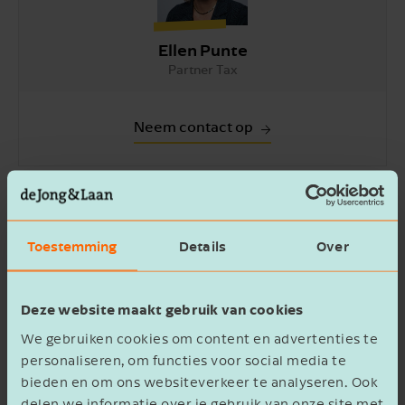
Ellen Punte
Partner Tax
Neem contact op
Toestemming
Details
Over
Kosten laadpaal fiscaal aftrekbaar
De aanschaf- en plaatsingskosten of de
Deze website maakt gebruik van cookies
periodieke leasekosten van een laadpaal zijn bij
We gebruiken cookies om content en advertenties te
de bv fiscaal aftrekbaar. De btw op de aanschaf
personaliseren, om functies voor social media te
en installatie, of de btw op de leasekosten zijn
bieden en om ons websiteverkeer te analyseren. Ook
als voorbelasting verrekenbaar. Maken
delen we informatie over je gebruik van onze site met