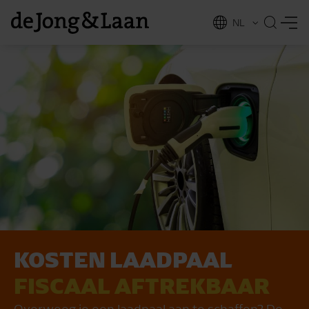
NL
EN
KOSTEN LAADPAAL
vices
FISCAAL AFTREKBAAR
Overweeg je een laadpaal aan te schaffen? De