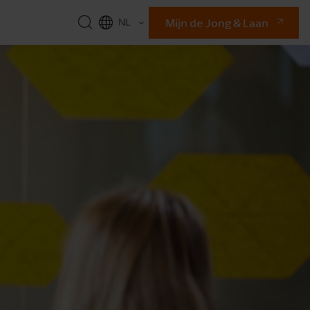
Mijn de Jong & Laan
NL
EN