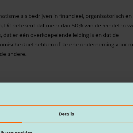
tisme als bedrijven in financieel, organisatorisch en
n. Dit betekent dat meer dan 50% van de aandelen va
 dat er één overkoepelende leiding is en dat de
nomische doel hebben of de ene onderneming voor 
 de andere.
Details
 er maar één keer aangifte voor de btw hoeft te word
van goederen en diensten tussen de ondernemingen in
ik van cookies