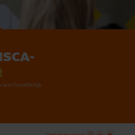
IS­CA­
R
 wel hoofdelijk
Deel deze pagina