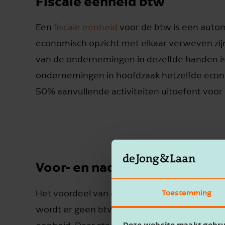
Fiscale eenheid btw
Een
fiscale eenheid
voor de btw is een automa
economisch opzicht met elkaar verweven zij
van de ondernemingen in dezelfde handen is,
ondernemingen in hoofdzaak hetzelfde eco
50% aanvullende activiteiten uitoefent voor
Voor- en nadelen
Toestemming
Het voordeel van een fiscale eenheid is dat
wordt er geen btw betaald over leveringen 
Deze website maakt gebru