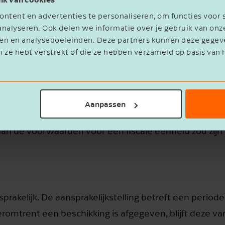
t men hoofdelijk aansprakelijk gesteld kan worden vo
ntent en advertenties te personaliseren, om functies voor 
nalyseren. Ook delen we informatie over je gebruik van onz
eren en analysedoeleinden. Deze partners kunnen deze geg
n ze hebt verstrekt of die ze hebben verzameld op basis van 
htbank Zeeland-West-Brabant maakte een onderneming 
016. Het uittreden was vastgelegd in een brief van de 
Aanpassen
 voor btw-schulden over de jaren 2021, 2014 en 2015. 
 aan de voorwaarden voor een fiscale eenheid zou zijn
prakelijk. De aansprakelijkstelling betreft een periode
romtrent een beschikking is afgegeven, blijft deze va