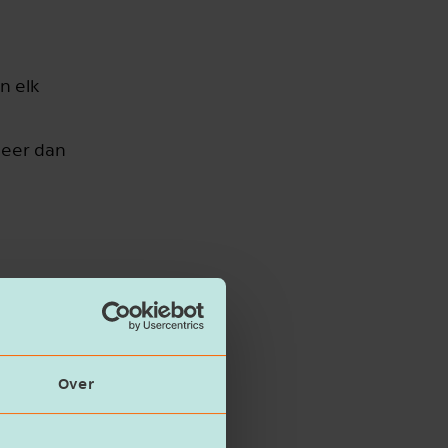
n elk
meer dan
Over
en gedaan. Ook
 de fiscale