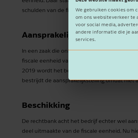
eenheid. Daar staat het nadeel tegenover da
schulden van de fiscale eenheid.
We gebruiken cookies om co
om ons websiteverkeer te a
voor social media, advert
andere informatie die je aa
Aansprakelijkheid
services.
In een zaak die onlangs speelde bij de rec
fiscale eenheid van 1 maart 2011 tot 1 juni 2
2019 wordt het bedrijf aansprakelijk gesteld
bestrijdt de aansprakelijkstelling omdat niet
Beschikking
De rechtbank acht het bedrijf echter wel aans
deel uitmaakte van de fiscale eenheid. Nu hie