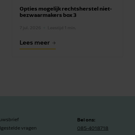
Opties mogelijk rechtsherstel niet-
bezwaarmakers box 3
7 jul. 2026
Leestijd 1 min.
Lees meer
Bel ons:
uwsbrief
lgestelde vragen
085-4018718