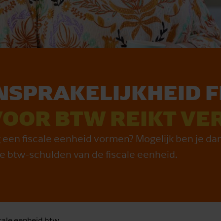
­SPRA­KE­LIJK­HEID F
VOOR BTW REIKT VE
en fiscale eenheid vormen? Mogelijk ben je dan
de btw-schulden van de fiscale eenheid.
scale eenheid btw