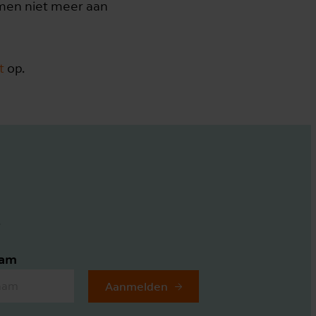
s men niet meer aan
t
op.
.
aam
Aanmelden