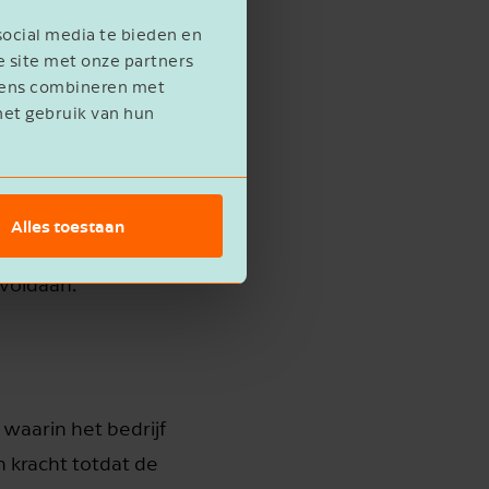
or de btw-
social media te bieden en
e site met onze partners
evens combineren met
het gebruik van hun
deel uit van een
Belastingdienst. In
Alles toestaan
Het bedrijf
 voldaan.
 waarin het bedrijf
n kracht totdat de