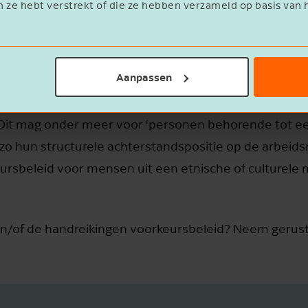
n ze hebt verstrekt of die ze hebben verzameld op basis van 
voor mensen uit etnisch of culturel
Aanpassen
t de structurele achterstand in te halen door gelijke b
 Dit mag onder meer voor ‘personen behorende tot e
 zo hun structurele achterstandspositie op de arbeids
keursbeleid voor mensen uit een etnische of culturel
 en/of de handreikingen voorkeursbeleid? Neem gerus