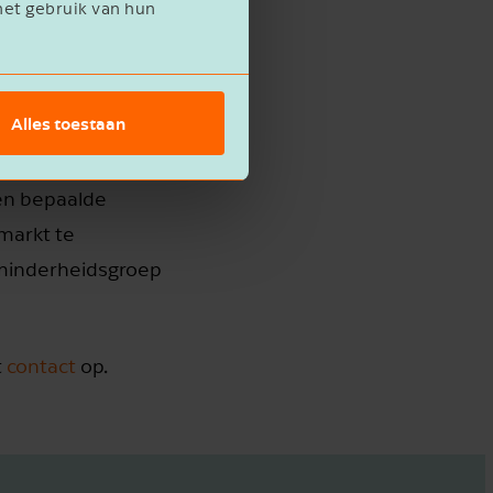
het gebruik van hun
e
Alles toestaan
ehandeling, is het
en bepaalde
markt te
e minderheidsgroep
t
contact
op.