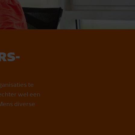
RS­
ganisaties te
 echter wel een
 Mens diverse