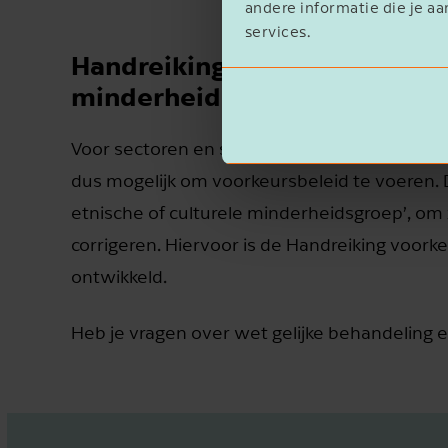
andere informatie die je aa
services.
Handreiking voorkeursbeleid 
minderheidsgroep
Voor sectoren en situaties waarin het niet luk
dus mogelijk om voorkeursbeleid te voeren.
etnische of culturele minderheidsgroep’, om
corrigeren. Hiervoor is de Handreiking voor
ontwikkeld.
Heb je vragen over wet gelijke behandeling