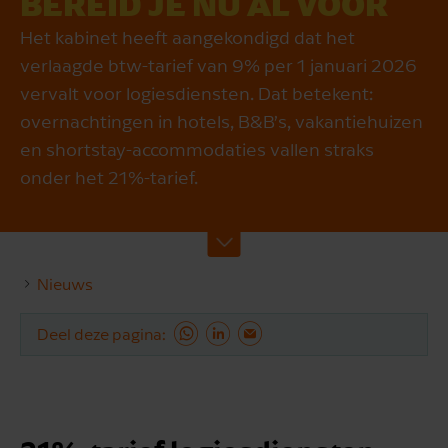
BEREID JE NU AL VOOR
Het kabinet heeft aangekondigd dat het
verlaagde btw-tarief van 9% per 1 januari 2026
vervalt voor logiesdiensten. Dat betekent:
overnachtingen in hotels, B&B’s, vakantiehuizen
en shortstay-accommodaties vallen straks
onder het 21%-tarief.
Nieuws
Deel deze pagina