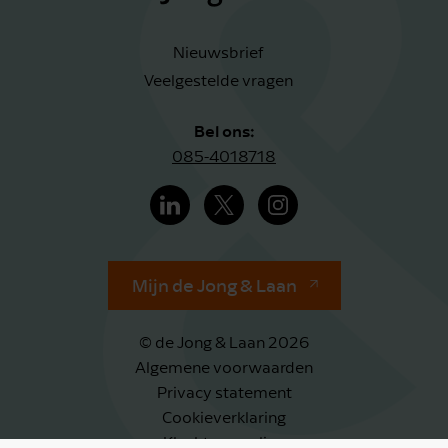
Nieuwsbrief
Veelgestelde vragen
Bel ons:
085-4018718
Mijn de Jong & Laan
© de Jong & Laan 2026
Algemene voorwaarden
Privacy statement
Cookieverklaring
Klachtenregeling