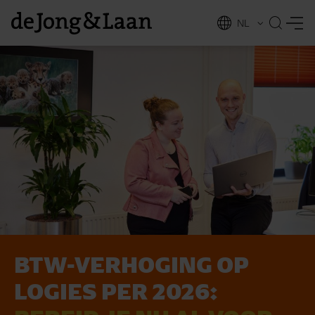
NL
EN
BTW-VERHOGING OP
vices
LOGIES PER 2026: