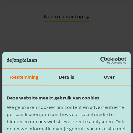
Neem contact op
Overgangsregeling: al van kracht in
2025
Toestemming
Details
Over
Hoewel de btw-verhoging pas in 2026 ingaat,
geldt er nu al een overgangsregeling:
Deze website maakt gebruik van cookies
Vooruitbetalingen of vouchers in 2025 voor
We gebruiken cookies om content en advertenties te
personaliseren, om functies voor social media te
overnachtingen in 2026 of later vallen al
bieden en om ons websiteverkeer te analyseren. Ook
onder het 21%-tarief.
delen we informatie over je gebruik van onze site met
Dit betekent dat je boekingen voor 2026