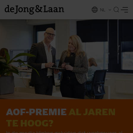
NL
EN
AOF-PREMIE
AL JAREN
vices
TE HOOG?
In de media klinken geluiden dat werkgevers al