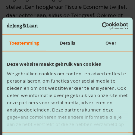
stelsel. Een hoogleraar Fiscale Economie twijfelt
daar echter aan, aldus de Telegraaf. Ook meldt
de krant dat het ministerie van SZW aangeeft
dat het arbeidsongeschiktheidsfonds ook mag
worden gebruikt om andere gaten te vullen. Zo
Toestemming
Details
Over
is de premie bijvoorbeeld in 2025 verhoogd om
de geschrapte btw-verhoging op cultuur te
Deze website maakt gebruik van cookies
dekken.
We gebruiken cookies om content en advertenties te
personaliseren, om functies voor social media te
Wat nu?
bieden en om ons websiteverkeer te analyseren. Ook
delen we informatie over je gebruik van onze site met
Met dit bericht willen we je informeren over de
onze partners voor social media, adverteren en
analysedoeleinden. Deze partners kunnen deze
ontwikkelingen rondom de Aof-premie. We doen
gegevens combineren met andere informatie die je
geen uitspraken over de (on)rechtmatigheid van
aan ze hebt verstrekt of die ze hebben verzameld op
de regeling of over de kans van slagen van de
basis van het gebruik van hun services.