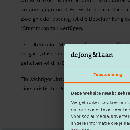
Oft wird in den Niederlanden eine niederlän
notariell gegründet. Ein wichtiger rechtlicher
Zweigniederlassung) ist die Beschränkung der
(Stammkapital) verfügen.
Es gelten keine Mindestanforderungen für das 
möglich, dass nur ein Anteil mit Stimmrecht
gehalten wird. In Deutschland beträgt das 
Toestemming
Ein wichtiger Unterschied bzgl. des Geschäfts
eine juristische Person sein kann.
Deze website maakt gebru
We gebruiken cookies om co
om ons websiteverkeer te a
voor social media, advert
andere informatie die je aa