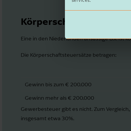
services.
Körperschaftsteuersät
Eine in den Niederlanden ansässige B.V. ist k
Die Körperschaftsteuersätze betragen:
Gewinn bis zum € 200.000
Gewinn mehr als € 200.000
Gewerbesteuer gibt es nicht. Zum Vergleich
insgesamt etwa 30%.