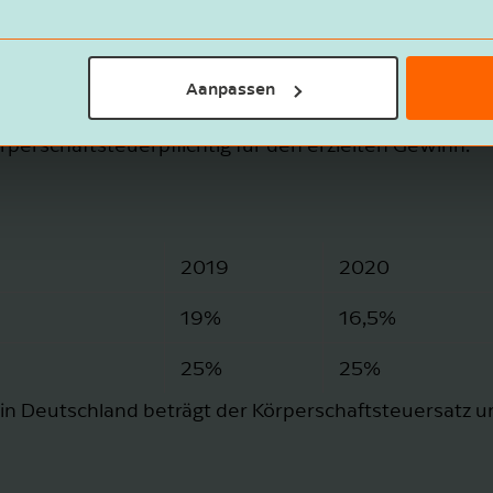
ze
Aanpassen
örperschaftsteuerpflichtig für den erzielten Gewinn.
2019
2020
19%
16,5%
25%
25%
, in Deutschland beträgt der Körperschaftsteuersatz