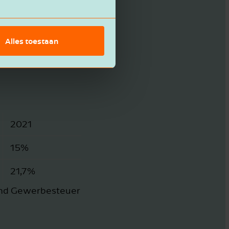
Alles toestaan
2021
15%
21,7%
 und Gewerbesteuer