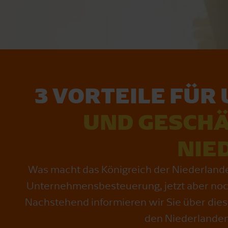
3 VORTEILE FÜR
UND GESCHÄ
NIE
Was macht das Königreich der Niederlande s
Unternehmensbesteuerung, jetzt aber noch m
Nachstehend informieren wir Sie über dies
den Niederlanden 