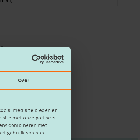
GmbH,
alb
gner
Over
 auch
social media te bieden en
e site met onze partners
evens combineren met
het gebruik van hun