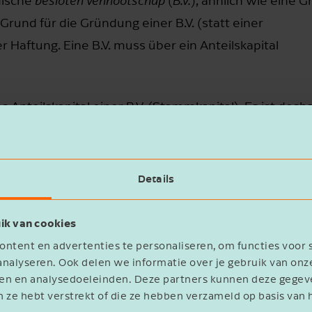
dische
besloten vennootschap
(
B.V.
), ähnlich wie eine 
 Grund für die Gründung einer B.V. (statt einer
 Haftung. Eine B.V. muss über ein Anteilskapital
Anteilskapital einer B.V. (Stammkapital). Es ist desh
 mit einem Nennwert von z.B. € 1 von einem Anteilsei
Stammkapital einer GmbH mindestens € 25.000.
Details
führers einer B.V. ist, dass er eine Privatperson, aber
ik van cookies
ntent en advertenties te personaliseren, om functies voor 
nalyseren. Ook delen we informatie over je gebruik van onz
eren en analysedoeleinden. Deze partners kunnen deze geg
n ze hebt verstrekt of die ze hebben verzameld op basis van 