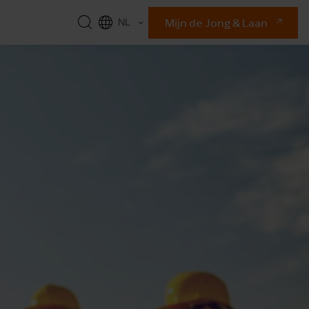
Mijn de Jong & Laan
NL
EN