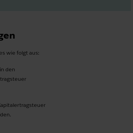
lgen
s wie folgt aus:
in den
rtragsteuer
Kapitalertragsteuer
rden.