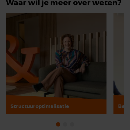
Waar wil je meer over weten?
Structuuroptimalisatie
Bedr