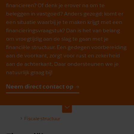
financieren? Of denk je erover na om te
beleggen in vastgoed? Anders gezegd: komt er
een situatie waarbij je te maken krijgt met een
financieringsvraagstuk? Dan is het van belang
om vroegtijdig aan de slag te gaan met je
financiële structuur. Een gedegen voorbereiding
aan de voorkant, zorgt voor rust en zekerheid
aan de achterkant. Daar ondersteunen we je
natuurlijk graag bij!
Neem direct contact op
Fiscale structuur