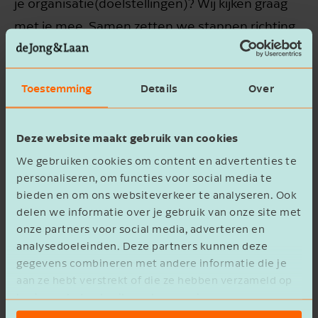
je organisatie(doelstellingen)? Wij kijken graag
met je mee. Samen zetten we stappen richting
een succesvolle toekomst!
Toestemming
Details
Over
Neem gerust contact met ons op om de
mogelijkheden te bespreken
Deze website maakt gebruik van cookies
We gebruiken cookies om content en advertenties te
Neem contact op
personaliseren, om functies voor social media te
bieden en om ons websiteverkeer te analyseren. Ook
delen we informatie over je gebruik van onze site met
onze partners voor social media, adverteren en
analysedoeleinden. Deze partners kunnen deze
gegevens combineren met andere informatie die je
aan ze hebt verstrekt of die ze hebben verzameld op
basis van het gebruik van hun services.