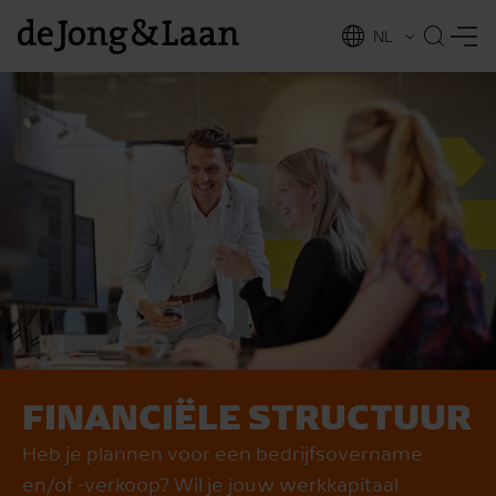
NL
EN
FINANCIËLE STRUCTUUR
vices
Heb je plannen voor een bedrijfsovername
en/of -verkoop? Wil je jouw werkkapitaal