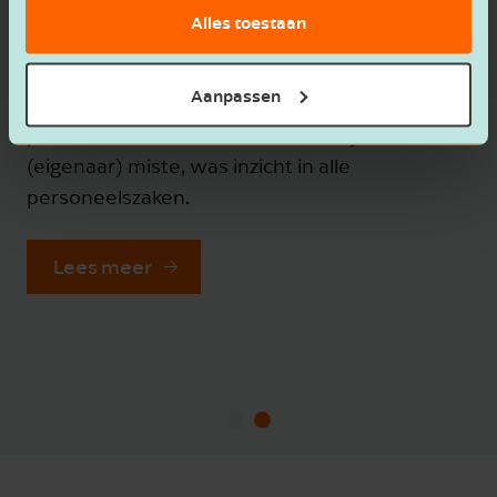
Wat krijg je als je scherpe expertise combineert
Alles toestaan
met echte betrokkenheid en korte lijntjes? Een
samenwerking die niet alleen draait, maar
Aanpassen
versnelt. ADG Groep en de Jong & Laan
bouwen samen aan een toekomstbestendige
organisatie, met nuchter advies, slimme
inzichten en vertrouwen als fundament.
Benieuwd wat dit voor jouw onderneming kan
betekenen?
Lees meer