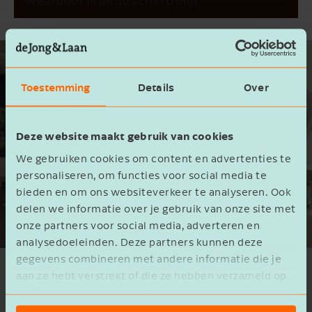
Toestemming
Details
Over
Deze website maakt gebruik van cookies
We gebruiken cookies om content en advertenties te
personaliseren, om functies voor social media te
bieden en om ons websiteverkeer te analyseren. Ook
delen we informatie over je gebruik van onze site met
onze partners voor social media, adverteren en
analysedoeleinden. Deze partners kunnen deze
gegevens combineren met andere informatie die je
Groei begint met een goed gesprek
aan ze hebt verstrekt of die ze hebben verzameld op
en vertrouwen
basis van het gebruik van hun services.