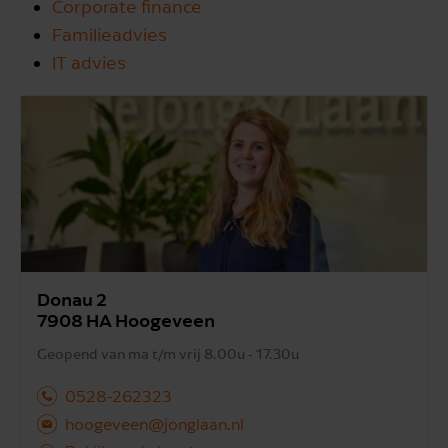
Corporate finance
Familieadvies
IT advies
Donau 2
7908 HA Hoogeveen
Geopend van ma t/m vrij 8.00u - 17.30u
0528-262323
hoogeveen@jonglaan.nl