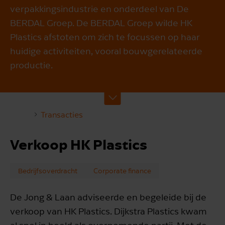
verpakkingsindustrie en onderdeel van De
BERDAL Groep. De BERDAL Groep wilde HK
Plastics afstoten om zich te focussen op haar
huidige activiteiten, vooral bouwgerelateerde
productie.
Transacties
Verkoop HK Plastics
Bedrijfsoverdracht
Corporate finance
De Jong & Laan adviseerde en begeleide bij de
verkoop van HK Plastics. Dijkstra Plastics kwam