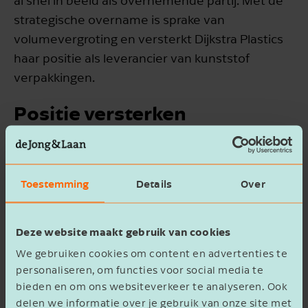
al snel in beeld als overnemende partij. Met de
strategische overname is sprake van
volumevergroting en versterkt Dijkstra Plastics
haar positie als leverancier van kunststof
verpakkingen.
Positie versterken
Dijkstra Plastics verbetert met de overname van
HK Plastics haar concurrentiepositie ten
Toestemming
Details
Over
opzichte van Europese spelers in de kunststof
verpakkingsindustrie. Ze bereikt hiermee een
totale jaaromzet van circa € 60 miljoen.
Deze website maakt gebruik van cookies
We gebruiken cookies om content en advertenties te
Door de
bedrijfsovername
van HK Plastics zijn
personaliseren, om functies voor social media te
de Twentse ondernemingen binnen de
bieden en om ons websiteverkeer te analyseren. Ook
Europese RD Group samengevoegd tot
delen we informatie over je gebruik van onze site met