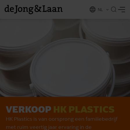
NL
EN
VERKOOP
HK PLASTICS
vices
HK Plastics is van oorsprong een familiebedrijf
met ruim veertig jaar ervaring in de