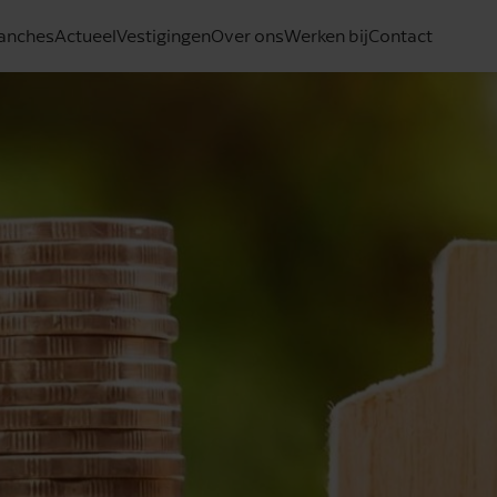
anches
Actueel
Vestigingen
Over ons
Werken bij
Contact