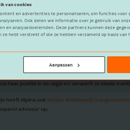
ik van cookies
ntent en advertenties te personaliseren, om functies voor 
nalyseren. Ook delen we informatie over je gebruik van onz
eren en analysedoeleinden. Deze partners kunnen deze geg
n ze hebt verstrekt of die ze hebben verzameld op basis van 
 geleden een consolidatieslag in gang gezet. Schaalgro
m te kunnen blijven groeien en innoveren.
Aanpassen
ie’ een actieve speler in deze consolidatieslag. Met d
a haar positie in de regio en verwerft ze lokale mark
ie heeft Alpina ook
Mulder Makelaardij overgenomen
rkopend adviseur op.