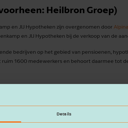
voorheen: Heilbron Groep)
kamp en JIJ Hypotheken zijn overgenomen door
Alpin
lenkamp en JIJ Hypotheken bij de verkoop van de aan
enende bedrijven op het gebied van pensioenen, hypo
eft ruim 1600 medewerkers en behoort daarmee tot d
Details