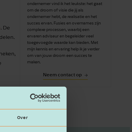
ondernemer vind ik het leukste: het gaat
om de droom of visie die jij als
ondernemer hebt, de realisatie en het
succes ervan. Fusies en overnames zijn
a
. De
complexe processen, waarbij een
ervaren adviseur en begeleider veel
delen.
toegevoegde waarde kan bieden. Met
mijn kennis en ervaring help ik je verder
theken,
om van jouw droom een succes te
maken.
e
Neem contact op
Over