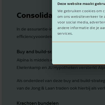
Deze website maakt gebru
We gebruiken cookies om co
Consolidatieslag
om ons websiteverkeer te a
voor social media, advert
andere informatie die je aa
In de assurantie-intermediairsmarkt is jaren
services.
efficiencyvoordelen zijn daarbij belangrijk o
Buy and build-strategie
Alpina is middels een ‘buy and build-strateg
Ekelenkamp en JIJ Hypotheken versterkt Alpin
Als onderdeel van deze buy and build-strateg
van de Jong & Laan traden ook hierbij als ve
Krachten bundelen