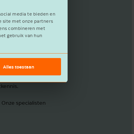
social media te bieden en
e site met onze partners
evens combineren met
het gebruik van hun
otte en
Alles toestaan
e overname van
tkennis.
. Onze specialisten