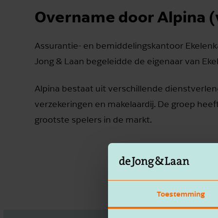
Overname door Alpina (
Assurantie- en bemiddelingskantoor Ekelen
Jong & Laan begeleidde de eigenaar van Eke
Alpina bestaat uit verschillende dienstverl
verzekeringen en makelaardij. De groep he
grootste spelers in de markt.
Toestemming