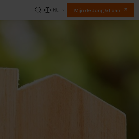
Mijn de Jong & Laan
NL
EN