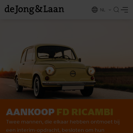
NL
EN
AANKOOP
FD RICAMBI
vices
Twee mannen, die elkaar hebben ontmoet bij
een interim-opdracht, besloten om hun