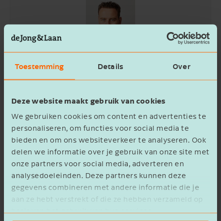
Jeroen Martens
Toestemming
Details
Over
Director Corporate Finance
Deze website maakt gebruik van cookies
Specialist op het gebied van fusies en
overnames
We gebruiken cookies om content en advertenties te
personaliseren, om functies voor social media te
Ik ben Jeroen Martens en ik adviseer en begeleid sinds
bieden en om ons websiteverkeer te analyseren. Ook
2006 fusies en overnames. Het contact met jou als
delen we informatie over je gebruik van onze site met
ondernemer vind ik het leukste: het gaat om de droom
onze partners voor social media, adverteren en
of visie die jij als ondernemer hebt, de realisatie en het
analysedoeleinden. Deze partners kunnen deze
succes ervan. Fusies en overnames zijn complexe
processen, waarbij een ervaren adviseur en begeleider
gegevens combineren met andere informatie die je
veel toegevoegde waarde kan bieden. Met mijn kennis
aan ze hebt verstrekt of die ze hebben verzameld op
en ervaring help ik je verder om van jouw droom een
basis van het gebruik van hun services.
succes te maken.