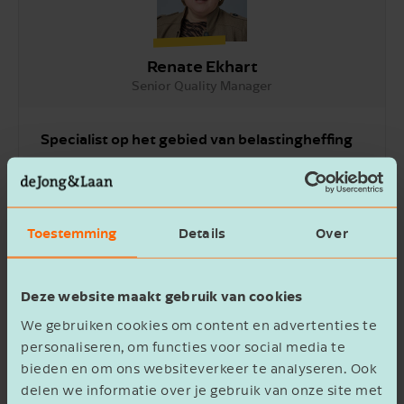
Renate Ekhart
Senior Quality Manager
Specialist op het gebied van belastingheffing
Niets is zo veranderlijk als de belastingwetgeving, dat
maakt het zo uitdagend. Het raakt ons allemaal, zeker
omdat de gevolgen ervan impact hebben op de
Toestemming
Details
Over
onderneming en privé, die bij ondernemers
communicerende vaten zijn. Het moet een beetje ‘in’ je
zitten om het leuk te vinden om de ontwikkelingen te
blijven volgen, de gevolgen en kansen in kaart te
Deze website maakt gebruik van cookies
brengen en die op een begrijpelijke manier te delen. En
We gebruiken cookies om content en advertenties te
dat geldt zeker voor mij.
personaliseren, om functies voor social media te
bieden en om ons websiteverkeer te analyseren. Ook
Neem contact op
delen we informatie over je gebruik van onze site met