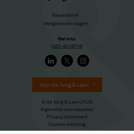
Nieuwsbrief
Veelgestelde vragen
Bel ons:
085-4018718
Mijn de Jong & Laan
© de Jong & Laan 2026
Algemene voorwaarden
Privacy statement
Cookieverklaring
Klachtenregeling