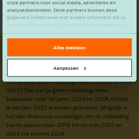
onze partners voor social media, adverteren en
analysedoeleinden. Deze partners kunnen deze
gegevens combineren met andere informatie die je
aan ze hebt verstrekt of die ze hebben verzameld op
basis van het gebruik van hun services.
Alles toestaan
Tip!
Denk goed na over welke kalenderjaren je in
de middeling wilt betrekken. Een jaar kan
Aanpassen
namelijk maar één keer in een middeling mee.
Kies je voor een middeling over 2020 tot en met
2022? Dan kan je geen middeling meer
toepassen voor de jaren 2023 en 2024, omdat
je het jaar 2022 al eerder gebruikte. Mogelijk is
het dan financieel voordeliger om de middeling
toe te passen over 2019 tot en met 2021 en
2022 tot en met 2024.