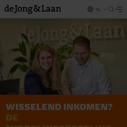
NL
EN
WISSELEND INKOMEN?
vices
DE