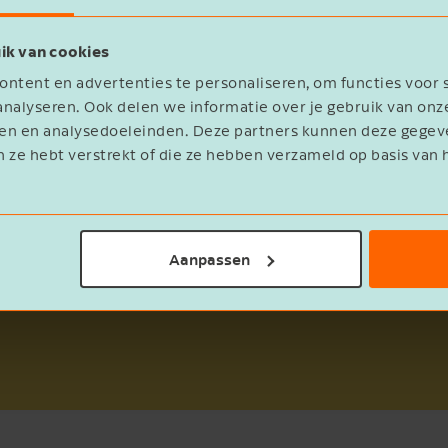
ns vergelijken met de gegevens die door verkopers ze
ik van cookies
is van activiteiten die als onderneming aangemerkt
Bedrijfsnaam
ntent en advertenties te personaliseren, om functies voor 
 verkopers op actie van de Belastingdienst rekenen.
nalyseren. Ook delen we informatie over je gebruik van onz
eren en analysedoeleinden. Deze partners kunnen deze geg
n ze hebt verstrekt of die ze hebben verzameld op basis van 
E-mailadres
Aanpassen
onderneming, is belasting verschuldigd. Dit was altijd a
Ik ontvang graag de maandelijkse
nieuwsbrief met gratis tips, adviezen en
inspiratie.
Ja