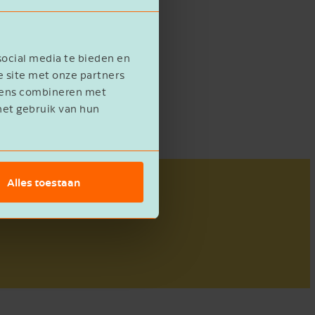
lf zijn
 kunnen
social media te bieden en
e site met onze partners
evens combineren met
het gebruik van hun
Alles toestaan
l zo. De