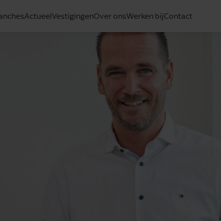
anches
Actueel
Vestigingen
Over ons
Werken bij
Contact