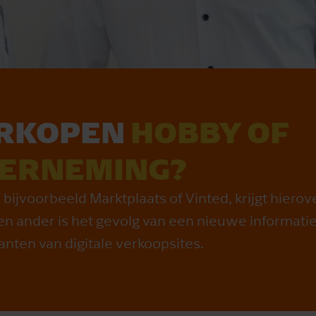
ERKOPEN
HOBBY OF
ERNEMING?
 bijvoorbeeld Marktplaats of Vinted, krijgt hiero
en ander is het gevolg van een nieuwe informatiep
anten van digitale verkoopsites.