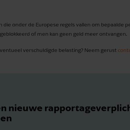
Verstuur de whitepaper
Annuleren
en die onder de Europese regels vallen om bepaalde
n geblokkeerd of men kan geen geld meer ontvangen.
eventueel verschuldigde belasting? Neem gerust
cont
n nieuwe rapportageverplich
men