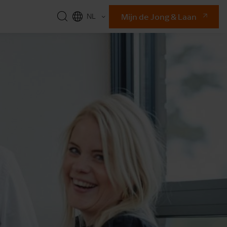
Mijn de Jong & Laan
NL
EN