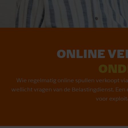
ONLINE V
OND
Wie regelmatig online spullen verkoopt via
wellicht vragen van de Belastingdienst. Een 
voor exploit