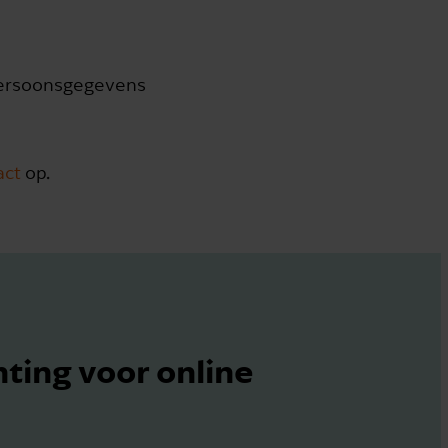
 persoonsgegevens
ac
t
op.
ting voor online