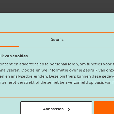
 bv, reken je fiscaal af over de stille reserves, fiscal
l je dat voorkomen? Dan kun je kiezen voor een gerui
. De fiscale claim schuift door naar de bv.
Details
 hebben, is ruisend in bepaalde situaties voordeliger 
ik van cookies
le en fiscale reserves en goodwill zijn of als er voldoe
ntent en advertenties te personaliseren, om functies voor 
nken graag met je mee wat past bij jouw situatie.
nalyseren. Ook delen we informatie over je gebruik van onz
eren en analysedoeleinden. Deze partners kunnen deze geg
n ze hebt verstrekt of die ze hebben verzameld op basis van 
e inbreng vóór 1 april 2026
Aanpassen