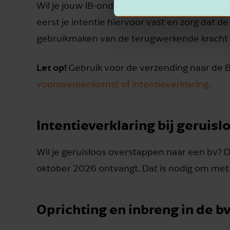
Wil je jouw IB‑onderneming ruisend en met t
eerst je intentie hiervoor vast en zorg dat d
gebruikmaken van de terugwerkende kracht t
Let op!
Gebruik voor de verzending naar de 
voorovereenkomst of intentieverklaring.
Intentieverklaring bij geruis
Wil je geruisloos overstappen naar een bv? D
oktober 2026 ontvangt. Dat is nodig om met 
Oprichting en inbreng in de b