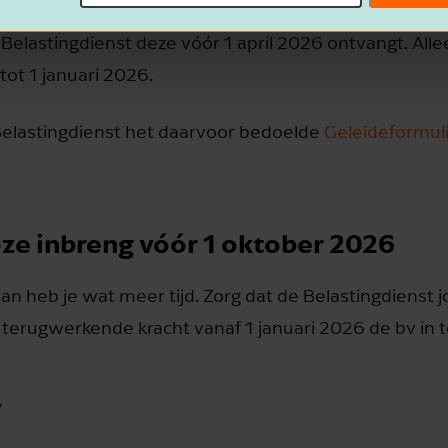
erugwerkende kracht vanaf 1 januari 2026 inbrengen 
e Belastingdienst deze vóór 1 april 2026 ontvangt. Alle
ot 1 januari 2026.
Belastingdienst het daarvoor bedoelde
Geleideformul
loze inbreng vóór 1 oktober 2026
an heb je wat meer tijd. Zorg dat de Belastingdienst j
terugwerkende kracht vanaf 1 januari 2026 de bv in t
v