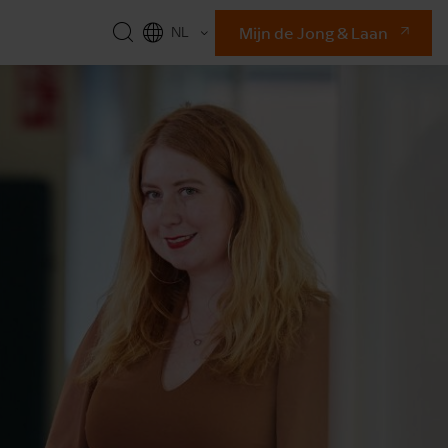
Mijn de Jong & Laan
NL
EN