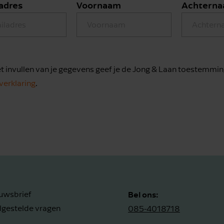
adres
Voornaam
Achtern
t invullen van je gegevens geef je de Jong & Laan toestemmin
verklaring
.
Bel ons:
uwsbrief
lgestelde vragen
085-4018718