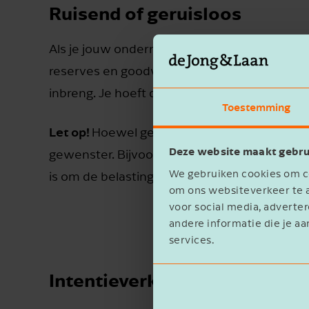
Ruisend of geruisloos
Als je jouw onderneming ruisend inbrengt in een
reserves en goodwill van je onderneming. Wi
inbreng. Je hoeft dan niet direct af te rekenen
Toestemming
Let op!
Hoewel geruisloos de voorkeur lijkt te
Deze website maakt gebru
gewenster. Bijvoorbeeld als er nauwelijks stil
We gebruiken cookies om co
is om de belasting meteen te belaten. Wij de
om ons websiteverkeer te a
voor social media, advert
andere informatie die je aa
services.
Intentieverklaring bij ruisend