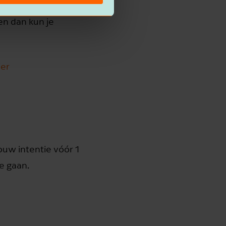
in een bv? Leg dan
en dan kun je
ier
ouw intentie vóór 1
e gaan.